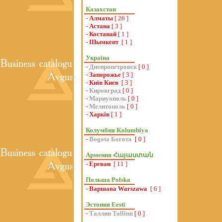
Казахстан
-
Алматы
[ 26 ]
-
Астана
[ 3 ]
-
Костанай
[ 1 ]
-
Шымкент
[ 1 ]
Україна
-
Днепропетровск
[ 0 ]
-
Запорожье
[ 3 ]
-
Київ Киев
[ 3 ]
-
Кировград
[ 0 ]
-
Мариуополь
[ 0 ]
-
Мелитополь
[ 0 ]
-
Харків
[ 1 ]
Колумбия Kolumbiya
-
Bogota Богота
[ 0 ]
Армения Հայաստան
-
Ереван
[ 11 ]
Польша Polska
-
Варшава Warszawa
[ 6 ]
Эстония Eesti
-
Таллин Tallinn
[ 0 ]