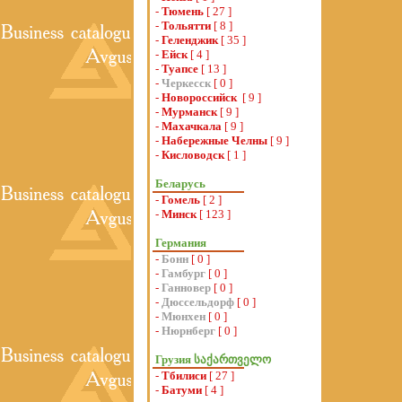
-
Тюмень
[ 27 ]
-
Тольятти
[ 8 ]
-
Геленджик
[ 35 ]
-
Ейск
[ 4 ]
-
Туапсе
[ 13 ]
-
Черкесск
[ 0 ]
-
Новороссийск
[ 9 ]
-
Мурманск
[ 9 ]
-
Махачкала
[ 9 ]
-
Набережные Челны
[ 9 ]
-
Кисловодск
[ 1 ]
Беларусь
-
Гомель
[ 2 ]
-
Минск
[ 123 ]
Германия
-
Бонн
[ 0 ]
-
Гамбург
[ 0 ]
-
Ганновер
[ 0 ]
-
Дюссельдорф
[ 0 ]
-
Мюнхен
[ 0 ]
-
Нюрнберг
[ 0 ]
Грузия საქართველო
-
Тбилиси
[ 27 ]
-
Батуми
[ 4 ]