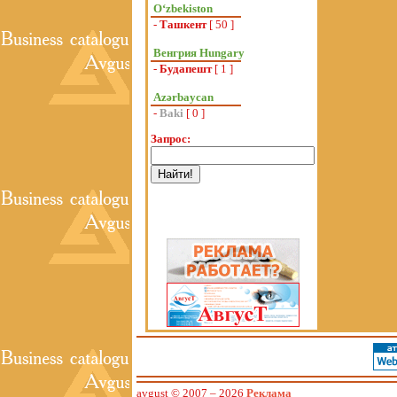
Oʻzbekiston
-
Ташкент
[ 50 ]
Венгрия Hungary
-
Будапешт
[ 1 ]
Azərbaycan
-
Baki
[ 0 ]
Запрос:
avgust © 2007
– 2026
Реклама