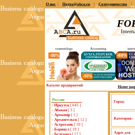
О нас
|
Почта@abca.ru
|
Сотрудничество
|
FO
Intern
cosmetology
Accounting
inter
Каталог предприятий
Home pag
Россия
Город:
-
Иркутск
[ 645 ]
-
Абакан
[ 3 ]
-
Армавир
[ 1 ]
Категория:
-
Архангельск
[ 12 ]
-
Астрахань
[ 10 ]
-
Барнаул
[ 19 ]
Адрес для
-
Белгород
[ 17 ]