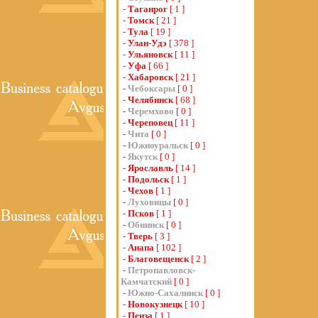
-
Таганрог
[ 1 ]
-
Томск
[ 21 ]
-
Тула
[ 19 ]
-
Улан-Удэ
[ 378 ]
-
Ульяновск
[ 11 ]
-
Уфа
[ 66 ]
-
Хабаровск
[ 21 ]
-
Чебоксары
[ 0 ]
-
Челябинск
[ 68 ]
-
Черемхово
[ 0 ]
-
Череповец
[ 11 ]
-
Чита
[ 0 ]
-
Южноуральск
[ 0 ]
-
Якутск
[ 0 ]
-
Ярославль
[ 14 ]
-
Подольск
[ 1 ]
-
Чехов
[ 1 ]
-
Луховицы
[ 0 ]
-
Псков
[ 1 ]
-
Обнинск
[ 0 ]
-
Тверь
[ 3 ]
-
Анапа
[ 102 ]
-
Благовещенск
[ 2 ]
-
Петропавловск-
Камчатский
[ 0 ]
-
Южно-Сахалинск
[ 0 ]
-
Новокузнецк
[ 10 ]
-
Пенза
[ 1 ]