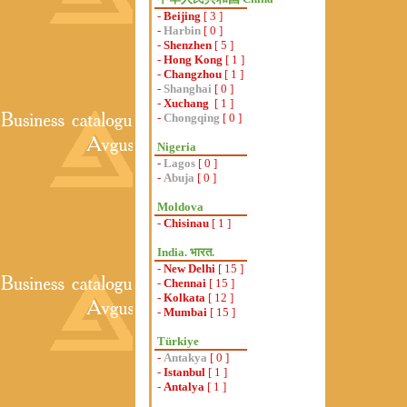
-
Beijing
[ 3 ]
-
Harbin
[ 0 ]
-
Shenzhen
[ 5 ]
-
Hong Kong
[ 1 ]
-
Changzhou
[ 1 ]
-
Shanghai
[ 0 ]
-
Xuchang
[ 1 ]
-
Chongqing
[ 0 ]
Nigeria
-
Lagos
[ 0 ]
-
Abuja
[ 0 ]
Moldova
-
Chisinau
[ 1 ]
India. भारत.
-
New Delhi
[ 15 ]
-
Chennai
[ 15 ]
-
Kolkata
[ 12 ]
-
Mumbai
[ 15 ]
Türkiye
-
Antakya
[ 0 ]
-
Istanbul
[ 1 ]
-
Antalya
[ 1 ]