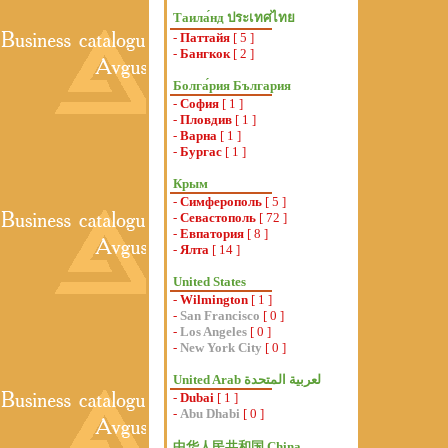
Таила́нд ประเทศไทย
-
Паттайя
[ 5 ]
-
Бангкок
[ 2 ]
Болга́рия България
-
София
[ 1 ]
-
Пловдив
[ 1 ]
-
Варна
[ 1 ]
-
Бургас
[ 1 ]
Крым
-
Симферополь
[ 5 ]
-
Севастополь
[ 72 ]
-
Евпатория
[ 8 ]
-
Ялта
[ 14 ]
United States
-
Wilmington
[ 1 ]
-
San Francisco
[ 0 ]
-
Los Angeles
[ 0 ]
-
New York City
[ 0 ]
-
Dubai
[ 1 ]
-
Abu Dhabi
[ 0 ]
中华人民共和国 China