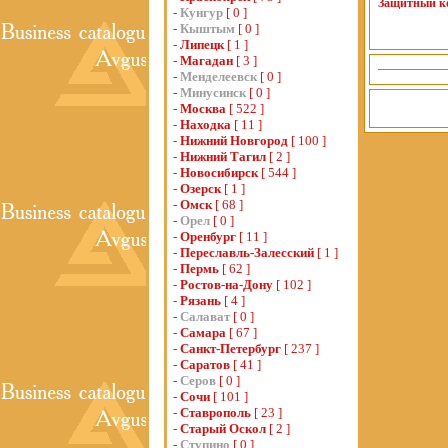
Защитный к
-
Кунгур
[ 0 ]
-
Кыштым
[ 0 ]
-
Липецк
[ 1 ]
-
Магадан
[ 3 ]
-
Менделеевск
[ 0 ]
-
Минусинск
[ 0 ]
-
Москва
[ 522 ]
-
Находка
[ 11 ]
-
Нижний Новгород
[ 100 ]
-
Нижний Тагил
[ 2 ]
-
Новосибирск
[ 544 ]
-
Озерск
[ 1 ]
-
Омск
[ 68 ]
-
Орел
[ 0 ]
-
Оренбург
[ 11 ]
-
Переславль-Залесский
[ 1 ]
-
Пермь
[ 62 ]
-
Ростов-на-Дону
[ 102 ]
-
Рязань
[ 4 ]
-
Салават
[ 0 ]
-
Самара
[ 67 ]
-
Санкт-Петербург
[ 237 ]
-
Саратов
[ 41 ]
-
Серов
[ 0 ]
-
Сочи
[ 101 ]
-
Ставрополь
[ 23 ]
-
Старый Оскол
[ 2 ]
-
Ступино
[ 0 ]