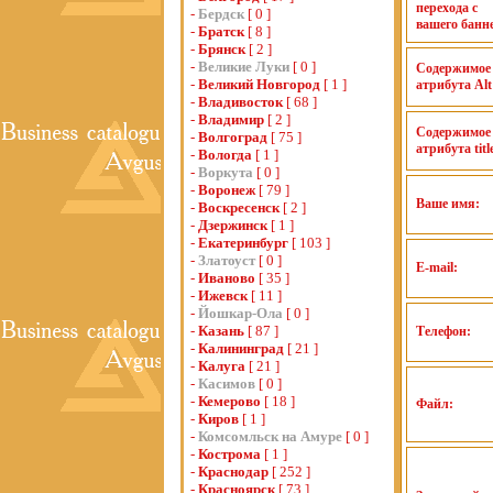
перехода с
-
Бердск
[ 0 ]
вашего банн
-
Братск
[ 8 ]
-
Брянск
[ 2 ]
-
Великие Луки
[ 0 ]
Содержимое
-
Великий Новгород
[ 1 ]
атрибута Alt
-
Владивосток
[ 68 ]
-
Владимир
[ 2 ]
Содержимое
-
Волгоград
[ 75 ]
атрибута title
-
Вологда
[ 1 ]
-
Воркута
[ 0 ]
-
Воронеж
[ 79 ]
Ваше имя:
-
Воскресенск
[ 2 ]
-
Дзержинск
[ 1 ]
-
Екатеринбург
[ 103 ]
-
Златоуст
[ 0 ]
E-mail:
-
Иваново
[ 35 ]
-
Ижевск
[ 11 ]
-
Йошкар-Ола
[ 0 ]
-
Казань
[ 87 ]
Телефон:
-
Калининград
[ 21 ]
-
Калуга
[ 21 ]
-
Касимов
[ 0 ]
-
Кемерово
[ 18 ]
Файл:
-
Киров
[ 1 ]
-
Комсомльск на Амуре
[ 0 ]
-
Кострома
[ 1 ]
-
Краснодар
[ 252 ]
-
Красноярск
[ 73 ]