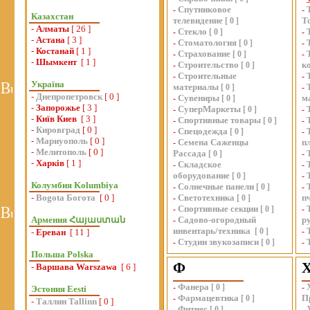
Спутниковое
-
-
Казахстан
телевидение
Т
[
0
]
-
Алматы
[ 26 ]
Стекло
-
[
0
]
-
-
Астана
[ 3 ]
Стоматология
-
[
0
]
-
-
Костанай
[ 1 ]
Страхование
-
[
0
]
-
-
Шымкент
[ 1 ]
Строительство
к
-
[
0
]
Строительные
-
-
Україна
материалы
[
0
]
-
-
Днепропетровск
[ 0 ]
Сувениры
м
-
[
0
]
-
Запорожье
[ 3 ]
СуперМаркеты
-
[
0
]
-
-
Київ Киев
[ 3 ]
Спортивные товары
-
[
0
]
-
-
Кировград
[ 0 ]
Спецодежда
-
[
0
]
-
-
Мариуополь
[ 0 ]
Семена Саженцы
п
-
-
Мелитополь
[ 0 ]
Рассада
[
0
]
-
-
Харків
[ 1 ]
Складское
-
-
оборудование
[
0
]
-
Колумбия Kolumbiya
Солнечные панели
-
[
0
]
-
-
Bogota Богота
[ 0 ]
Светотехника
п
-
[
0
]
Спортивные секции
-
[
0
]
-
Армения Հայաստան
Садово-огородный
р
-
инвентарь/техника
[
0
]
-
-
Ереван
[ 11 ]
Студии звукозаписи
-
[
0
]
-
Польша Polska
Ф
-
Варшава Warszawa
[ 6 ]
Фанера
-
[
0
]
-
Эстония Eesti
Фармацевтика
П
-
[
0
]
-
Таллин Tallinn
[ 0 ]
Фитнес
-
[
0
]
-