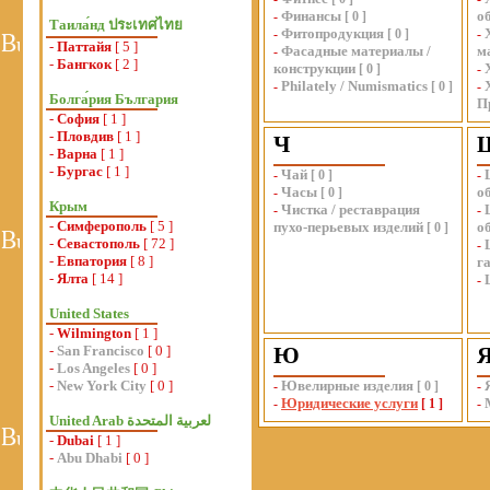
Финансы
о
-
[
0
]
Таила́нд ประเทศไทย
Фитопродукция
-
[
0
]
-
-
Паттайя
[ 5 ]
Фасадные материалы /
м
-
-
Бангкок
[ 2 ]
конструкции
[
0
]
-
Philately / Numismatics
-
[
0
]
-
Болга́рия България
П
-
София
[ 1 ]
-
Пловдив
[ 1 ]
Ч
-
Варна
[ 1 ]
-
Бургас
[ 1 ]
Чай
-
[
0
]
-
Часы
о
-
[
0
]
Крым
Чистка / реставрация
-
-
-
Симферополь
[ 5 ]
пухо-перьевых изделий
о
[
0
]
-
Севастополь
[ 72 ]
-
-
Евпатория
[ 8 ]
г
-
Ялта
[ 14 ]
-
United States
-
Wilmington
[ 1 ]
-
San Francisco
[ 0 ]
Ю
-
Los Angeles
[ 0 ]
-
New York City
[ 0 ]
Ювелирные изделия
-
[
0
]
-
Юридические услуги
-
[
1
]
-
-
Dubai
[ 1 ]
-
Abu Dhabi
[ 0 ]