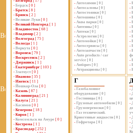
-
Белгород
[ 17 ]
Автохимия
-
[
0
]
-
-
Бердск
[ 0 ]
Автосалоны
-
[
0
]
-
-
Братск
[ 8 ]
Автостоянки
-
[
0
]
-
-
Брянск
[ 2 ]
Автошины
-
[
0
]
-
-
Великие Луки
[ 0 ]
Аква парки
-
[
0
]
-
-
Великий Новгород
[ 1 ]
Антенны
-
[
0
]
-
-
Владивосток
[ 68 ]
Аптеки
-
[
0
]
-
-
Владимир
[ 2 ]
Астрология
-
[
0
]
-
-
Волгоград
[ 75 ]
Автомойки
-
[
0
]
-
-
Вологда
[ 1 ]
Автосервисы
-
[
0
]
-
-
Воркута
[ 0 ]
Автозапчасти
-
[
0
]
-
-
Воронеж
[ 79 ]
Auto products / car
ф
-
-
Воскресенск
[ 2 ]
service
[
0
]
-
-
Дзержинск
[ 1 ]
Antiques
-
[
0
]
-
-
Екатеринбург
[ 103 ]
Аттракционы
-
[
0
]
-
-
Златоуст
[ 0 ]
-
Иваново
[ 35 ]
Г
-
Ижевск
[ 11 ]
-
Йошкар-Ола
[ 0 ]
Газобалонное
-
-
-
Казань
[ 87 ]
оборудование
[
0
]
-
-
Калининград
[ 21 ]
Гостиницы
ц
-
[
0
]
-
Калуга
[ 21 ]
Грузовые автомобили
-
[
0
]
-
-
Касимов
[ 0 ]
Грузоперевозки
д
-
[
0
]
-
Кемерово
[ 18 ]
Газ технический.
у
-
-
Киров
[ 1 ]
Криогенные жидкости
[
0
]
-
-
Комсомльск на Амуре
[ 0 ]
Гофротара
-
[
0
]
-
-
Кострома
[ 1 ]
-
-
Краснодар
[ 252 ]
К