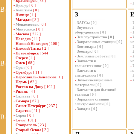
-
Красноярск
[ 73 ]
-
-
Кунгур
[ 0 ]
-
Кыштым
[ 0 ]
З
-
Липецк
[ 1 ]
-
Магадан
[ 3 ]
ЗАГСы
-
[
0
]
-
-
Менделеевск
[ 0 ]
Звуковое
-
-
-
Минусинск
[ 0 ]
оборудование
[
0
]
-
-
Москва
[ 522 ]
Землеустройство
-
[
0
]
-
-
Находка
[ 11 ]
Заправочные станции
к
-
[
0
]
-
Нижний Новгород
[ 100 ]
Зоотовары
-
[
0
]
-
-
Нижний Тагил
[ 2 ]
Зоопарк
-
[
0
]
-
-
Новосибирск
[ 544 ]
Земляные работы
-
[
0
]
-
-
Озерск
[ 1 ]
Запчасти к
к
-
-
Омск
[ 68 ]
сельхозтехнике
[
0
]
-
-
Орел
[ 0 ]
Запчасти к
п
-
-
Оренбург
[ 11 ]
спецтехнике
[
0
]
-
-
Переславль-Залесский
[ 1 ]
Звукоизоляционные
-
-
-
Пермь
[ 62 ]
материалы
[
0
]
-
Ростов-на-Дону
[ 102 ]
Запчасти для бытовой
-
-
Рязань
[ 4 ]
техники
[
0
]
-
Салават
[ 0 ]
Зарядные станции
-
-
Самара
[ 67 ]
электромобилей
[
0
]
-
Санкт-Петербург
[ 237 ]
Заводы
-
[
0
]
-
Саратов
[ 41 ]
-
Серов
[ 0 ]
-
Сочи
[ 101 ]
-
Ставрополь
[ 23 ]
-
Старый Оскол
[ 2 ]