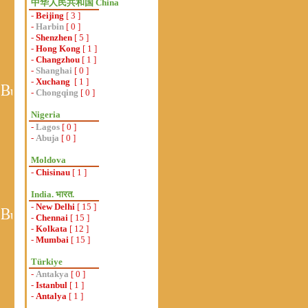
中华人民共和国 China
-
Beijing
[ 3 ]
-
Harbin
[ 0 ]
-
Shenzhen
[ 5 ]
-
Hong Kong
[ 1 ]
-
Changzhou
[ 1 ]
-
Shanghai
[ 0 ]
-
Xuchang
[ 1 ]
-
Chongqing
[ 0 ]
Nigeria
-
Lagos
[ 0 ]
-
Abuja
[ 0 ]
Moldova
-
Chisinau
[ 1 ]
India. भारत.
-
New Delhi
[ 15 ]
-
Chennai
[ 15 ]
-
Kolkata
[ 12 ]
-
Mumbai
[ 15 ]
Türkiye
-
Antakya
[ 0 ]
-
Istanbul
[ 1 ]
-
Antalya
[ 1 ]