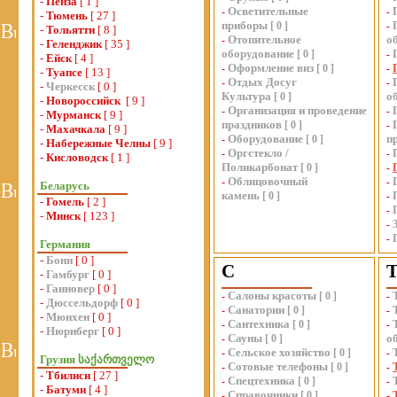
-
Пенза
[ 1 ]
Осветительные
-
-
-
Тюмень
[ 27 ]
приборы
[
0
]
-
-
Тольятти
[ 8 ]
Отопительное
о
-
-
Геленджик
[ 35 ]
оборудование
[
0
]
-
-
Ейск
[ 4 ]
Оформление виз
-
[
0
]
-
-
Туапсе
[ 13 ]
Отдых Досуг
-
-
-
Черкесск
[ 0 ]
Культура
о
[
0
]
-
Новороссийск
[ 9 ]
Организация и проведение
-
-
-
Мурманск
[ 9 ]
праздников
[
0
]
-
-
Махачкала
[ 9 ]
Оборудование
п
-
[
0
]
-
Набережные Челны
[ 9 ]
Оргстекло /
-
-
-
Кисловодск
[ 1 ]
Поликарбонат
[
0
]
-
Облицовочный
-
-
Беларусь
камень
[
0
]
-
-
Гомель
[ 2 ]
-
-
Минск
[ 123 ]
-
-
Германия
-
Бонн
[ 0 ]
С
-
Гамбург
[ 0 ]
-
Ганновер
[ 0 ]
Салоны красоты
-
[
0
]
-
-
Дюссельдорф
[ 0 ]
Санатории
-
[
0
]
-
-
Мюнхен
[ 0 ]
Сантехника
-
[
0
]
-
-
Нюрнберг
[ 0 ]
Сауны
о
-
[
0
]
Сельское хозяйство
-
[
0
]
-
Грузия საქართველო
Сотовые телефоны
-
[
0
]
-
-
Тбилиси
[ 27 ]
Спецтехника
-
[
0
]
-
-
Батуми
[ 4 ]
Справочники
-
[
0
]
-