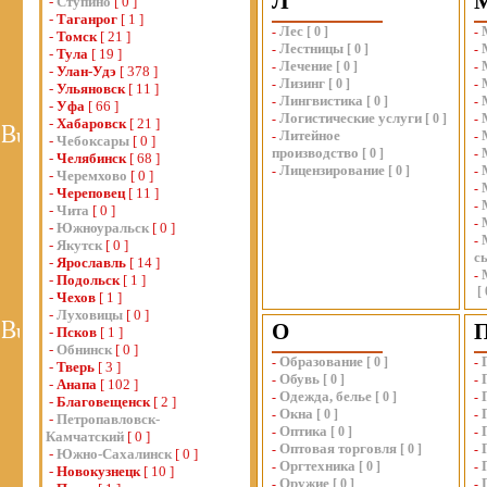
Л
-
Ступино
[ 0 ]
-
Таганрог
[ 1 ]
Лес
-
[
0
]
-
-
Томск
[ 21 ]
Лестницы
-
[
0
]
-
-
Тула
[ 19 ]
Лечение
-
[
0
]
-
-
Улан-Удэ
[ 378 ]
Лизинг
-
[
0
]
-
-
Ульяновск
[ 11 ]
Лингвистика
-
[
0
]
-
-
Уфа
[ 66 ]
Логистические услуги
-
[
0
]
-
-
Хабаровск
[ 21 ]
Литейное
-
-
-
Чебоксары
[ 0 ]
производство
[
0
]
-
-
Челябинск
[ 68 ]
Лицензирование
-
[
0
]
-
-
Черемхово
[ 0 ]
-
-
Череповец
[ 11 ]
-
-
Чита
[ 0 ]
-
-
Южноуральск
[ 0 ]
-
-
Якутск
[ 0 ]
с
-
Ярославль
[ 14 ]
-
-
Подольск
[ 1 ]
[
-
Чехов
[ 1 ]
-
Луховицы
[ 0 ]
О
-
Псков
[ 1 ]
-
Обнинск
[ 0 ]
Образование
-
[
0
]
-
-
Тверь
[ 3 ]
Обувь
-
[
0
]
-
-
Анапа
[ 102 ]
Одежда, белье
-
[
0
]
-
-
Благовещенск
[ 2 ]
Окна
-
[
0
]
-
-
Петропавловск-
Оптика
-
[
0
]
-
Камчатский
[ 0 ]
Оптовая торговля
-
[
0
]
-
-
Южно-Сахалинск
[ 0 ]
Оргтехника
-
[
0
]
-
-
Новокузнецк
[ 10 ]
Оружие
-
[
0
]
-