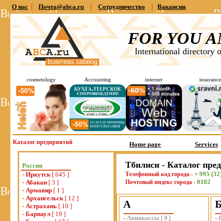
О нас
|
Почта@abca.ru
|
Сотрудничество
|
Вакансии
FOR YOU A
International directory 
cosmetology
Accounting
internet
insurance
Каталог предприятий
Home page
Services
Тбилиси - Каталог пре
Россия
+ 995 (3
-
Иркутск
[ 645 ]
Телефонный код города -
0102
-
Абакан
[ 3 ]
Почтовый индекс города -
-
Армавир
[ 1 ]
-
Архангельск
[ 12 ]
А
-
Астрахань
[ 10 ]
-
Барнаул
[ 19 ]
Авиакассы
-
[
0
]
-