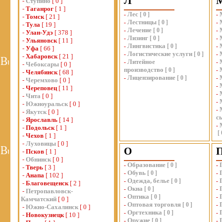
Л
-
Ступино
[ 0 ]
-
Таганрог
[ 1 ]
Лес
-
[
0
]
-
-
Томск
[ 21 ]
Лестницы
-
[
0
]
-
-
Тула
[ 19 ]
Лечение
-
[
0
]
-
-
Улан-Удэ
[ 378 ]
Лизинг
-
[
0
]
-
-
Ульяновск
[ 11 ]
Лингвистика
-
[
0
]
-
-
Уфа
[ 66 ]
Логистические услуги
-
[
0
]
-
-
Хабаровск
[ 21 ]
Литейное
-
-
-
Чебоксары
[ 0 ]
производство
[
0
]
-
-
Челябинск
[ 68 ]
Лицензирование
-
[
0
]
-
-
Черемхово
[ 0 ]
-
-
Череповец
[ 11 ]
-
-
Чита
[ 0 ]
-
-
Южноуральск
[ 0 ]
-
-
Якутск
[ 0 ]
с
-
Ярославль
[ 14 ]
-
-
Подольск
[ 1 ]
[
-
Чехов
[ 1 ]
-
Луховицы
[ 0 ]
О
-
Псков
[ 1 ]
-
Обнинск
[ 0 ]
Образование
-
[
0
]
-
-
Тверь
[ 3 ]
Обувь
-
[
0
]
-
-
Анапа
[ 102 ]
Одежда, белье
-
[
0
]
-
-
Благовещенск
[ 2 ]
Окна
-
[
0
]
-
-
Петропавловск-
Оптика
-
[
0
]
-
Камчатский
[ 0 ]
Оптовая торговля
-
[
0
]
-
-
Южно-Сахалинск
[ 0 ]
Оргтехника
-
[
0
]
-
-
Новокузнецк
[ 10 ]
Оружие
-
[
0
]
-