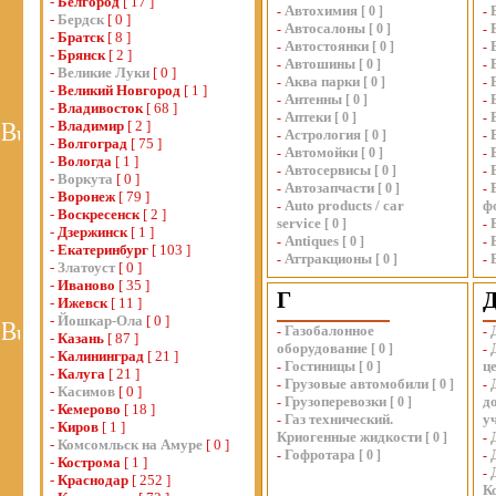
-
Белгород
[ 17 ]
Автохимия
-
[
0
]
-
-
Бердск
[ 0 ]
Автосалоны
-
[
0
]
-
-
Братск
[ 8 ]
Автостоянки
-
[
0
]
-
-
Брянск
[ 2 ]
Автошины
-
[
0
]
-
-
Великие Луки
[ 0 ]
Аква парки
-
[
0
]
-
-
Великий Новгород
[ 1 ]
Антенны
-
[
0
]
-
-
Владивосток
[ 68 ]
Аптеки
-
[
0
]
-
-
Владимир
[ 2 ]
Астрология
-
[
0
]
-
-
Волгоград
[ 75 ]
Автомойки
-
[
0
]
-
-
Вологда
[ 1 ]
Автосервисы
-
[
0
]
-
-
Воркута
[ 0 ]
Автозапчасти
-
[
0
]
-
-
Воронеж
[ 79 ]
Auto products / car
ф
-
-
Воскресенск
[ 2 ]
service
[
0
]
-
-
Дзержинск
[ 1 ]
Antiques
-
[
0
]
-
-
Екатеринбург
[ 103 ]
Аттракционы
-
[
0
]
-
-
Златоуст
[ 0 ]
-
Иваново
[ 35 ]
Г
-
Ижевск
[ 11 ]
-
Йошкар-Ола
[ 0 ]
Газобалонное
-
-
-
Казань
[ 87 ]
оборудование
[
0
]
-
-
Калининград
[ 21 ]
Гостиницы
ц
-
[
0
]
-
Калуга
[ 21 ]
Грузовые автомобили
-
[
0
]
-
-
Касимов
[ 0 ]
Грузоперевозки
д
-
[
0
]
-
Кемерово
[ 18 ]
Газ технический.
у
-
-
Киров
[ 1 ]
Криогенные жидкости
[
0
]
-
-
Комсомльск на Амуре
[ 0 ]
Гофротара
-
[
0
]
-
-
Кострома
[ 1 ]
-
-
Краснодар
[ 252 ]
К