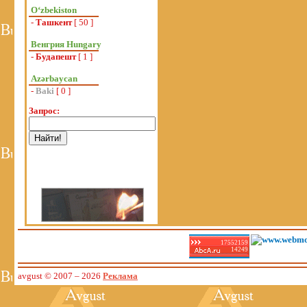
Oʻzbekiston
-
Ташкент
[ 50 ]
Венгрия Hungary
-
Будапешт
[ 1 ]
Azərbaycan
-
Baki
[ 0 ]
Запрос:
17552159
14249
avgust © 2007
– 2026
Реклама