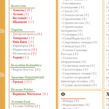
Спутниковое
-
-
Казахстан
телевидение
Т
[
0
]
-
Алматы
[ 26 ]
Стекло
-
[
0
]
-
-
Астана
[ 3 ]
Стоматология
-
[
0
]
-
-
Костанай
[ 1 ]
Страхование
-
[
0
]
-
-
Шымкент
[ 1 ]
Строительство
к
-
[
0
]
Строительные
-
-
Україна
материалы
[
0
]
-
-
Днепропетровск
[ 0 ]
Сувениры
м
-
[
0
]
-
Запорожье
[ 3 ]
СуперМаркеты
-
[
0
]
-
-
Київ Киев
[ 3 ]
Спортивные товары
-
[
0
]
-
-
Кировград
[ 0 ]
Спецодежда
-
[
0
]
-
-
Мариуополь
[ 0 ]
Семена Саженцы
п
-
-
Мелитополь
[ 0 ]
Рассада
[
0
]
-
-
Харків
[ 1 ]
Складское
-
-
оборудование
[
0
]
-
Колумбия Kolumbiya
Солнечные панели
-
[
0
]
-
-
Bogota Богота
[ 0 ]
Светотехника
п
-
[
0
]
Спортивные секции
-
[
0
]
-
Армения Հայաստան
Садово-огородный
р
-
инвентарь/техника
[
0
]
-
-
Ереван
[ 11 ]
Студии звукозаписи
-
[
0
]
-
Польша Polska
Ф
-
Варшава Warszawa
[ 6 ]
Фанера
-
[
0
]
-
Эстония Eesti
Фармацевтика
П
-
[
0
]
-
Таллин Tallinn
[ 0 ]
Фитнес
-
[
0
]
-