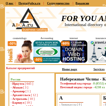
О нас
|
Почта@abca.ru
|
Сотрудничество
|
Вакансии
FOR YOU A
International directory 
cosmetology
Accounting
internet
insurance
Каталог предприятий
Home page
Services
Набережные Челны - К
Россия
8 (8552) 
-
Иркутск
[ 645 ]
Телефонный код города -
4238 хх
-
Абакан
[ 3 ]
Почтовый индекс города -
-
Армавир
[ 1 ]
-
Архангельск
[ 12 ]
А
-
Астрахань
[ 10 ]
-
Барнаул
[ 19 ]
Авиакассы
-
[
0
]
-