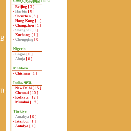
中华人民共和国 China
-
Beijing
[ 3 ]
-
Harbin
[ 0 ]
-
Shenzhen
[ 5 ]
-
Hong Kong
[ 1 ]
-
Changzhou
[ 1 ]
-
Shanghai
[ 0 ]
-
Xuchang
[ 1 ]
-
Chongqing
[ 0 ]
Nigeria
-
Lagos
[ 0 ]
-
Abuja
[ 0 ]
Moldova
-
Chisinau
[ 1 ]
India. भारत.
-
New Delhi
[ 15 ]
-
Chennai
[ 15 ]
-
Kolkata
[ 12 ]
-
Mumbai
[ 15 ]
Türkiye
-
Antakya
[ 0 ]
-
Istanbul
[ 1 ]
-
Antalya
[ 1 ]