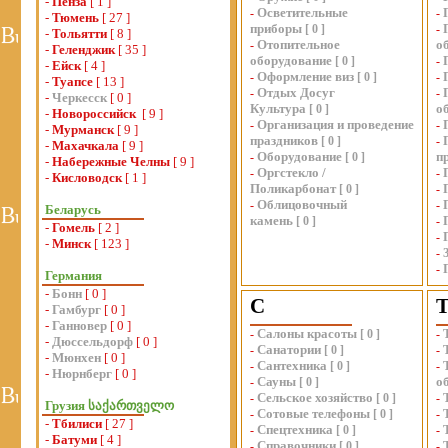
-
Пенза
[ 1 ]
Осветительные
-
-
-
Тюмень
[ 27 ]
приборы
[
0
]
-
-
Тольятти
[ 8 ]
Отопительное
о
-
-
Геленджик
[ 35 ]
оборудование
[
0
]
-
-
Ейск
[ 4 ]
Оформление виз
-
[
0
]
-
-
Туапсе
[ 13 ]
Отдых Досуг
-
-
-
Черкесск
[ 0 ]
Культура
о
[
0
]
-
Новороссийск
[ 9 ]
Организация и проведение
-
-
-
Мурманск
[ 9 ]
праздников
[
0
]
-
-
Махачкала
[ 9 ]
Оборудование
п
-
[
0
]
-
Набережные Челны
[ 9 ]
Оргстекло /
-
-
-
Кисловодск
[ 1 ]
Поликарбонат
[
0
]
-
Облицовочный
-
-
Беларусь
камень
[
0
]
-
-
Гомель
[ 2 ]
-
-
Минск
[ 123 ]
-
-
Германия
-
Бонн
[ 0 ]
С
-
Гамбург
[ 0 ]
-
Ганновер
[ 0 ]
Салоны красоты
-
[
0
]
-
-
Дюссельдорф
[ 0 ]
Санатории
-
[
0
]
-
-
Мюнхен
[ 0 ]
Сантехника
-
[
0
]
-
-
Нюрнберг
[ 0 ]
Сауны
о
-
[
0
]
Сельское хозяйство
-
[
0
]
-
Грузия საქართველო
Сотовые телефоны
-
[
0
]
-
-
Тбилиси
[ 27 ]
Спецтехника
-
[
0
]
-
-
Батуми
[ 4 ]
Справочники
-
[
0
]
-