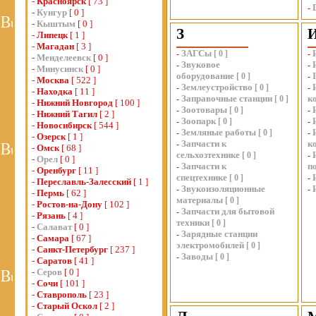
-
Красноярск
[ 73 ]
-
-
Кунгур
[ 0 ]
-
Кыштым
[ 0 ]
З
-
Липецк
[ 1 ]
-
Магадан
[ 3 ]
ЗАГСы
-
[
0
]
-
-
Менделеевск
[ 0 ]
Звуковое
-
-
-
Минусинск
[ 0 ]
оборудование
[
0
]
-
-
Москва
[ 522 ]
Землеустройство
-
[
0
]
-
-
Находка
[ 11 ]
Заправочные станции
к
-
[
0
]
-
Нижний Новгород
[ 100 ]
Зоотовары
-
[
0
]
-
-
Нижний Тагил
[ 2 ]
Зоопарк
-
[
0
]
-
-
Новосибирск
[ 544 ]
Земляные работы
-
[
0
]
-
-
Озерск
[ 1 ]
Запчасти к
к
-
-
Омск
[ 68 ]
сельхозтехнике
[
0
]
-
-
Орел
[ 0 ]
Запчасти к
п
-
-
Оренбург
[ 11 ]
спецтехнике
[
0
]
-
-
Переславль-Залесский
[ 1 ]
Звукоизоляционные
-
-
-
Пермь
[ 62 ]
материалы
[
0
]
-
Ростов-на-Дону
[ 102 ]
Запчасти для бытовой
-
-
Рязань
[ 4 ]
техники
[
0
]
-
Салават
[ 0 ]
Зарядные станции
-
-
Самара
[ 67 ]
электромобилей
[
0
]
-
Санкт-Петербург
[ 237 ]
Заводы
-
[
0
]
-
Саратов
[ 41 ]
-
Серов
[ 0 ]
-
Сочи
[ 101 ]
-
Ставрополь
[ 23 ]
-
Старый Оскол
[ 2 ]