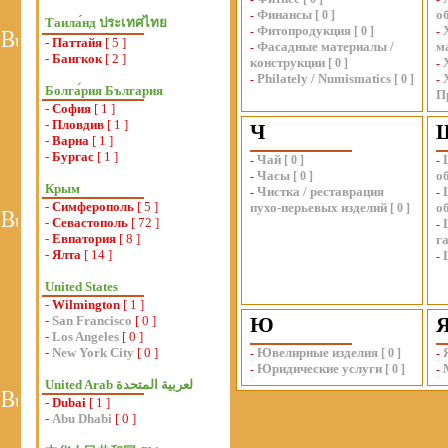
Финансы
о
-
[
0
]
Таила́нд ประเทศไทย
Фитопродукция
-
[
0
]
-
-
Паттайя
[ 5 ]
Фасадные материалы /
м
-
-
Бангкок
[ 2 ]
конструкции
[
0
]
-
Philately / Numismatics
-
[
0
]
-
Болга́рия България
П
-
София
[ 1 ]
-
Пловдив
[ 1 ]
Ч
-
Варна
[ 1 ]
-
Бургас
[ 1 ]
Чай
-
[
0
]
-
Часы
о
-
[
0
]
Крым
Чистка / реставрация
-
-
-
Симферополь
[ 5 ]
пухо-перьевых изделий
о
[
0
]
-
Севастополь
[ 72 ]
-
-
Евпатория
[ 8 ]
г
-
Ялта
[ 14 ]
-
United States
-
Wilmington
[ 1 ]
-
San Francisco
[ 0 ]
Ю
-
Los Angeles
[ 0 ]
-
New York City
[ 0 ]
Ювелирные изделия
-
[
0
]
-
Юридические услуги
-
[
0
]
-
-
Dubai
[ 1 ]
-
Abu Dhabi
[ 0 ]