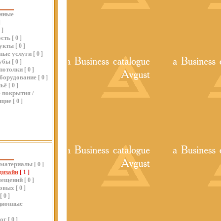
нные
]
0
]
сть
[
0
]
укты
[
0
]
ные услуги
[
0
]
убы
[
0
]
потолки
[
0
]
оборудование
[
0
]
льё
[
0
]
 покрытия /
ющие
[
0
]
 материалы
[
0
]
дизайн
[
1
]
мещений
[
0
]
товых
[
0
]
[
0
]
ционные
ог
[
0
]