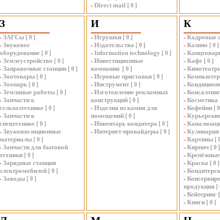
Direct mail
-
[
0
]
З
И
К
ЗАГСы
Игрушки
Кадровые 
-
[
0
]
-
[
0
]
-
Звуковое
Издательства
Казино
-
-
[
0
]
-
[
0
]
оборудование
Information technology
Канцтовар
[
0
]
-
[
0
]
-
Землеустройство
Инвестиционные
Кафе
-
[
0
]
-
-
[
0
]
Заправочные станции
компании
Кинотеатр
-
[
0
]
[
0
]
-
Зоотовары
Игровые приставки
Компьюте
-
[
0
]
-
[
0
]
-
Зоопарк
Инструмент
Кондицион
-
[
0
]
-
[
0
]
-
Земляные работы
Изготовление рекламных
Консалтин
-
[
0
]
-
-
Запчасти к
конструкций
Косметика
-
[
0
]
-
сельхозтехнике
Изделия из камня для
Кофейни
[
0
]
-
-
[
Запчасти к
помещений
Курьерские
-
[
0
]
-
спецтехнике
Инвентарь кондитера
Канализац
[
0
]
-
[
0
]
-
Звукоизоляционные
Интернет-провайдеры
Кулинария
-
-
[
0
]
-
материалы
Картины
[
0
]
-
[
Запчасти для бытовой
Кирпич
-
-
[
0
]
техники
Крепёжные
[
0
]
-
Зарядные станции
Краска
-
-
[
0
]
электромобилей
Кондитерск
[
0
]
-
Заводы
Консервир
-
[
0
]
-
продукция
[
Кейтеринг
-
[
Книги
-
[
0
]