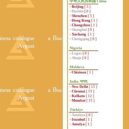
中华人民共和国 China
-
Beijing
[ 3 ]
-
Harbin
[ 0 ]
-
Shenzhen
[ 5 ]
-
Hong Kong
[ 1 ]
-
Changzhou
[ 1 ]
-
Shanghai
[ 0 ]
-
Xuchang
[ 1 ]
-
Chongqing
[ 0 ]
Nigeria
-
Lagos
[ 0 ]
-
Abuja
[ 0 ]
Moldova
-
Chisinau
[ 1 ]
India. भारत.
-
New Delhi
[ 15 ]
-
Chennai
[ 15 ]
-
Kolkata
[ 12 ]
-
Mumbai
[ 15 ]
Türkiye
-
Antakya
[ 0 ]
-
Istanbul
[ 1 ]
-
Antalya
[ 1 ]