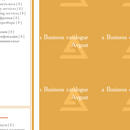
метолога
[
0
]
y services
[
0
]
ing services
[
0
]
ифровки
[
0
]
оразбора
[
0
]
ания
[
0
]
ртификации
[
0
]
лининговые
маги
[
0
]
него развития