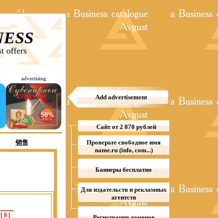
NESS
t offers
advertising
Add advertisement
Сайт от 2 870 рублей
销售
Проверьте свободное имя
name.ru (info, com...)
Баннеры бесплатно
Для издательств и рекламных
агентств
[
8
]
Регистрация доменов