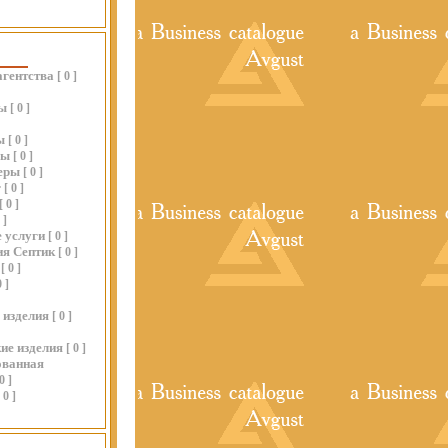
агентства
[
0
]
ы
[
0
]
ы
[
0
]
ры
[
0
]
еры
[
0
]
г
[
0
]
[
0
]
0
]
 услуги
[
0
]
ия Септик
[
0
]
[
0
]
0
]
 изделия
[
0
]
ие изделия
[
0
]
ованная
0
]
0
]