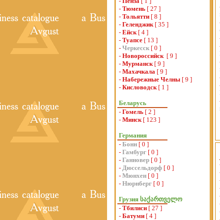
-
Пенза
[ 1 ]
-
Тюмень
[ 27 ]
-
Тольятти
[ 8 ]
-
Геленджик
[ 35 ]
-
Ейск
[ 4 ]
-
Туапсе
[ 13 ]
-
Черкесск
[ 0 ]
-
Новороссийск
[ 9 ]
-
Мурманск
[ 9 ]
-
Махачкала
[ 9 ]
-
Набережные Челны
[ 9 ]
-
Кисловодск
[ 1 ]
Беларусь
-
Гомель
[ 2 ]
-
Минск
[ 123 ]
Германия
-
Бонн
[ 0 ]
-
Гамбург
[ 0 ]
-
Ганновер
[ 0 ]
-
Дюссельдорф
[ 0 ]
-
Мюнхен
[ 0 ]
-
Нюрнберг
[ 0 ]
Грузия საქართველო
-
Тбилиси
[ 27 ]
-
Батуми
[ 4 ]