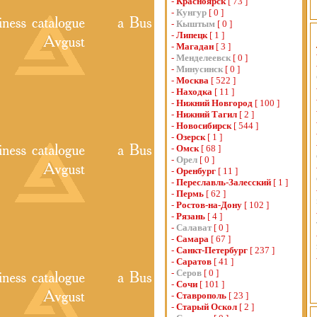
-
Красноярск
[ 73 ]
-
Кунгур
[ 0 ]
-
Кыштым
[ 0 ]
-
Липецк
[ 1 ]
-
Магадан
[ 3 ]
-
Менделеевск
[ 0 ]
-
Минусинск
[ 0 ]
-
Москва
[ 522 ]
-
Находка
[ 11 ]
-
Нижний Новгород
[ 100 ]
-
Нижний Тагил
[ 2 ]
-
Новосибирск
[ 544 ]
-
Озерск
[ 1 ]
-
Омск
[ 68 ]
-
Орел
[ 0 ]
-
Оренбург
[ 11 ]
-
Переславль-Залесский
[ 1 ]
-
Пермь
[ 62 ]
-
Ростов-на-Дону
[ 102 ]
-
Рязань
[ 4 ]
-
Салават
[ 0 ]
-
Самара
[ 67 ]
-
Санкт-Петербург
[ 237 ]
-
Саратов
[ 41 ]
-
Серов
[ 0 ]
-
Сочи
[ 101 ]
-
Ставрополь
[ 23 ]
-
Старый Оскол
[ 2 ]