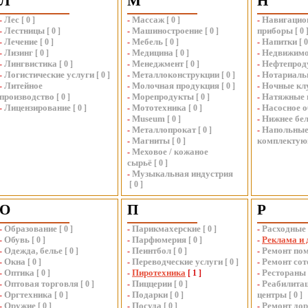
Л
М
Н
Лес
Массаж
Навигацио
-
[
0
]
-
[
0
]
-
Лестницы
Машиностроение
приборы
-
[
0
]
-
[
0
]
[
0
Лечение
Мебель
Напитки
-
[
0
]
-
[
0
]
-
[
Лизинг
Медицина
Недвижимо
-
[
0
]
-
[
0
]
-
Лингвистика
Менеджмент
Нефтепрод
-
[
0
]
-
[
0
]
-
Логистические услуги
Металлоконструкции
Нотариаль
-
[
0
]
-
[
0
]
-
Литейное
Молочная продукция
Ночные кл
-
-
[
0
]
-
производство
Морепродукты
Натяжные 
[
0
]
-
[
0
]
-
Лицензирование
Мототехника
Насосное 
-
[
0
]
-
[
0
]
-
Museum
Нижнее бе
-
[
0
]
-
Металлопрокат
Напольные
-
[
0
]
-
Магниты
комплекту
-
[
0
]
Меховое / кожаное
-
сырьё
[
0
]
Музыкальная индустрия
-
[
0
]
О
П
Р
Образование
Парикмахерские
Расходные
-
[
0
]
-
[
0
]
-
Обувь
Парфюмерия
Реклама и 
-
[
0
]
-
[
0
]
-
Одежда, белье
Пеинтбол
Ремонт по
-
[
0
]
-
[
0
]
-
Окна
Переводческие услуги
Ремонт со
-
[
0
]
-
[
0
]
-
Оптика
Пиротехника
Рестораны
-
[
0
]
-
[
1
]
-
Оптовая торговля
Пиццерии
Реабилита
-
[
0
]
-
[
0
]
-
Оргтехника
Подарки
центры
-
[
0
]
-
[
0
]
[
0
]
Оружие
Посуда
Ремонт дор
-
[
0
]
-
[
0
]
-