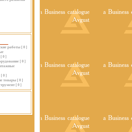
ские работы
[
0
]
ые
[
0
]
орудование
[
0
]
нтажные
[
0
]
ие товары
[
0
]
струмент
[
0
]