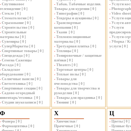
Спутниковое
Табак. Табачные изделия.
Услуги кос
-
-
-
телевидение
Товары для курения
Photograph
[
0
]
[
0
]
-
Стекло
Типографии
Video shoot
-
[
0
]
-
[
0
]
-
Стоматология
Тендеры и аукционы
Услуги оц
-
[
0
]
-
[
0
]
-
Страхование
Транспортные
Услуги авт
-
[
0
]
-
-
Строительство
компании
Услуги
-
[
0
]
[
0
]
-
Строительные
Ткани
продюсиров
-
-
[
0
]
материалы
Теплоизоляционные
Услуги се
[
0
]
-
-
Сувениры
материалы
Уборка / К
-
[
0
]
[
0
]
-
СуперМаркеты
Тротуарная плитка
услуги
-
[
0
]
-
[
0
]
[
0
]
Спортивные товары
Теплицы
-
[
0
]
-
[
0
]
Спецодежда
Тонировочные / защитные
-
[
0
]
-
Семена Саженцы
плёнки
-
[
0
]
Рассада
Theaters
[
0
]
-
[
0
]
Складское
Торговые центры
-
-
[
0
]
оборудование
Теплые полы
[
0
]
-
[
0
]
Солнечные панели
Товары для
-
[
0
]
-
Светотехника
пчеловодства
-
[
0
]
[
0
]
Спортивные секции
Товары для творчества и
-
[
0
]
-
Садово-огородный
рукоделия
-
[
0
]
инвентарь/техника
Товары для праздника
[
0
]
-
[
0
]
Студии звукозаписи
Тюнинг
-
[
0
]
-
[
0
]
Ф
Х
Ц
Фанера
Химчистки /
Цветы
-
[
0
]
-
-
[
0
]
Фармацевтика
Прачечные
Ценные бу
-
[
0
]
[
0
]
-
Фитнес
Химическое
Центры ран
-
[
0
]
-
-