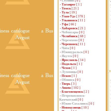
-
Ступино
[ 0 ]
-
Таганрог
[ 1 ]
-
Томск
[ 21 ]
-
Тула
[ 19 ]
-
Улан-Удэ
[ 378 ]
-
Ульяновск
[ 11 ]
-
Уфа
[ 66 ]
-
Хабаровск
[ 21 ]
-
Чебоксары
[ 0 ]
-
Челябинск
[ 68 ]
-
Черемхово
[ 0 ]
-
Череповец
[ 11 ]
-
Чита
[ 0 ]
-
Южноуральск
[ 0 ]
-
Якутск
[ 0 ]
-
Ярославль
[ 14 ]
-
Подольск
[ 1 ]
-
Чехов
[ 1 ]
-
Луховицы
[ 0 ]
-
Псков
[ 1 ]
-
Обнинск
[ 0 ]
-
Тверь
[ 3 ]
-
Анапа
[ 102 ]
-
Благовещенск
[ 2 ]
-
Петропавловск-
Камчатский
[ 0 ]
-
Южно-Сахалинск
[ 0 ]
-
Новокузнецк
[ 10 ]