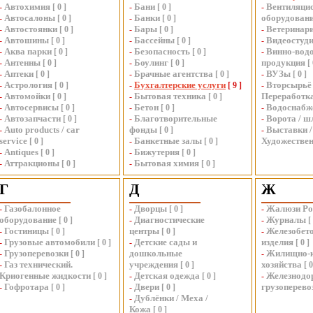
Автохимия
Бани
Вентиляци
-
[
0
]
-
[
0
]
-
Автосалоны
Банки
оборудован
-
[
0
]
-
[
0
]
Автостоянки
Бары
Ветеринар
-
[
0
]
-
[
0
]
-
Автошины
Бассейны
Видеостуд
-
[
0
]
-
[
0
]
-
Аква парки
Безопасность
Винно-вод
-
[
0
]
-
[
0
]
-
Антенны
Боулинг
продукция
-
[
0
]
-
[
0
]
[
Аптеки
Брачные агентства
ВУЗы
-
[
0
]
-
[
0
]
-
[
0
]
Астрология
Бухгалтерские услуги
Вторсырьё 
-
[
0
]
-
[
9
]
-
Автомойки
Бытовая техника
Переработк
-
[
0
]
-
[
0
]
Автосервисы
Бетон
Водоснабж
-
[
0
]
-
[
0
]
-
Автозапчасти
Благотворительные
Ворота / 
-
[
0
]
-
-
Auto products / car
фонды
Выставки /
-
[
0
]
-
service
Банкетные залы
Художествен
[
0
]
-
[
0
]
Antiques
Бижутерия
-
[
0
]
-
[
0
]
Аттракционы
Бытовая химия
-
[
0
]
-
[
0
]
Г
Д
Ж
Газобалонное
Дворцы
Жалюзи Ро
-
-
[
0
]
-
оборудование
Диагностические
Журналы
[
0
]
-
-
[
Гостиницы
центры
Железобет
-
[
0
]
[
0
]
-
Грузовые автомобили
Детские сады и
изделия
-
[
0
]
-
[
0
]
Грузоперевозки
дошкольные
Жилищно-
-
[
0
]
-
Газ технический.
учреждения
хозяйства
-
[
0
]
[
Криогенные жидкости
Детская одежда
Железнодо
[
0
]
-
[
0
]
-
Гофротара
Двери
грузоперево
-
[
0
]
-
[
0
]
Дублёнки / Меха /
-
Кожа
[
0
]