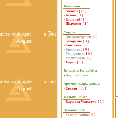
Казахстан
-
Алматы
[ 26 ]
-
Астана
[ 3 ]
-
Костанай
[ 1 ]
-
Шымкент
[ 1 ]
Україна
-
Днепропетровск
[ 0 ]
-
Запорожье
[ 3 ]
-
Київ Киев
[ 3 ]
-
Кировград
[ 0 ]
-
Мариуополь
[ 0 ]
-
Мелитополь
[ 0 ]
-
Харків
[ 1 ]
Колумбия Kolumbiya
-
Bogota Богота
[ 0 ]
Армения Հայաստան
-
Ереван
[ 11 ]
Польша Polska
-
Варшава Warszawa
[ 6 ]
Эстония Eesti
-
Таллин Tallinn
[ 0 ]