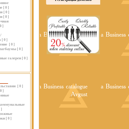
онное
ие
[
0
]
ия
[
0
]
ии
[
0
]
очная
0
]
/
а
[
0
]
ение
[
0
]
шлагбаумы
[
0
]
ные галереи
[
0
]
льставни
[
0
]
0
]
онные
коммунальные
0
]
рожные
зки
[
0
]