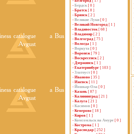
-
Белгород
[ 17 ]
-
Бердск
[ 0 ]
-
Братск
[ 8 ]
-
Брянск
[ 2 ]
-
Великие Луки
[ 0 ]
-
Великий Новгород
[ 1 ]
-
Владивосток
[ 68 ]
-
Владимир
[ 2 ]
-
Волгоград
[ 75 ]
-
Вологда
[ 1 ]
-
Воркута
[ 0 ]
-
Воронеж
[ 79 ]
-
Воскресенск
[ 2 ]
-
Дзержинск
[ 1 ]
-
Екатеринбург
[ 103 ]
-
Златоуст
[ 0 ]
-
Иваново
[ 35 ]
-
Ижевск
[ 11 ]
-
Йошкар-Ола
[ 0 ]
-
Казань
[ 87 ]
-
Калининград
[ 21 ]
-
Калуга
[ 21 ]
-
Касимов
[ 0 ]
-
Кемерово
[ 18 ]
-
Киров
[ 1 ]
-
Комсомльск на Амуре
[ 0 ]
-
Кострома
[ 1 ]
-
Краснодар
[ 252 ]