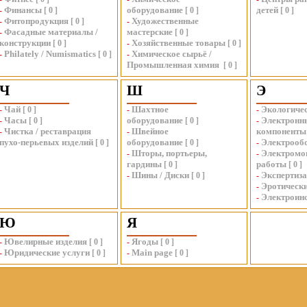
Финансы
оборудование
детей
-
[
0
]
[
0
]
[
0
]
Фитопродукция
Художественные
-
[
0
]
-
Фасадные материалы /
мастерские
-
[
0
]
конструкции
Хозяйственные товары
[
0
]
-
[
0
]
Philately / Numismatics
Химическое сырьё /
-
[
0
]
-
Промышленная химия
[
0
]
Ч
Ш
Э
Чай
Шахтное
Экологиче
-
[
0
]
-
-
Часы
оборудование
Электронн
-
[
0
]
[
0
]
-
Чистка / реставрация
Швейное
компоненты
-
-
пухо-перьевых изделий
оборудование
Электрооб
[
0
]
[
0
]
-
Шторы, портьеры,
Электромо
-
-
гардины
работы
[
0
]
[
0
]
Шины / Диски
Экспертиза
-
[
0
]
-
Эротическ
-
Электроин
-
Ю
Я
Ювелирные изделия
Ягоды
-
[
0
]
-
[
0
]
Юридические услуги
Main page
-
[
0
]
-
[
0
]