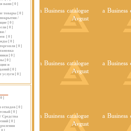
я ванн
[
0
]
ые товары
[
0
]
покрытия /
ющие
[
0
]
бели
[
0
]
ви /
реи
[
0
]
ежды
[
0
]
торговля
[
0
]
становка
хники
[
0
]
ры
[
0
]
ция и
даний
[
0
]
е услуги
[
0
]
0
]
 отходов
[
0
]
весный
[
0
]
/ Средства
тений
[
0
]
ормления
[
0
]