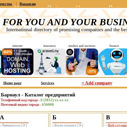
ичество
|
Вакансии
FOR YOU AND YOUR BUSI
International directory of promising companies and the bes
internet
insurance
tenders and auctions
finance
+ Add company
Home page
Services
Барнаул - Каталог предприятий
8 (3852) xx-xx-xx
Телефонный код города -
656000
Почтовый индекс города -
А
Б
В
Авиакассы
Базы отдыха
Веб-студии
-
[
0
]
-
[
0
]
-