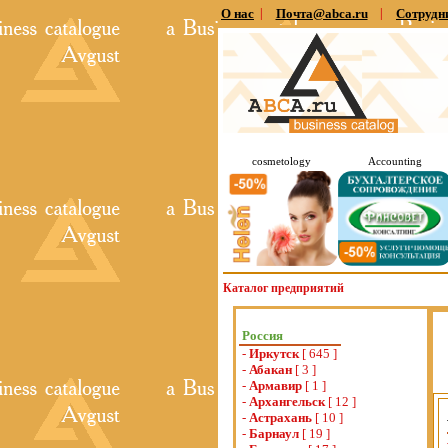
О нас
|
Почта@abca.ru
|
Сотрудн
cosmetology
Accounting
Каталог предприятий
Россия
-
Иркутск
[ 645 ]
-
Абакан
[ 3 ]
-
Армавир
[ 1 ]
-
Архангельск
[ 12 ]
-
Астрахань
[ 10 ]
-
Барнаул
[ 19 ]