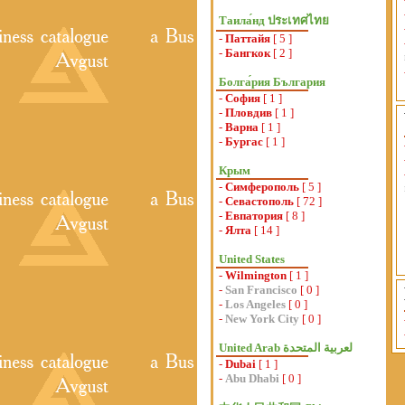
Таила́нд ประเทศไทย
-
Паттайя
[ 5 ]
-
Бангкок
[ 2 ]
Болга́рия България
-
София
[ 1 ]
-
Пловдив
[ 1 ]
-
Варна
[ 1 ]
-
Бургас
[ 1 ]
Крым
-
Симферополь
[ 5 ]
-
Севастополь
[ 72 ]
-
Евпатория
[ 8 ]
-
Ялта
[ 14 ]
United States
-
Wilmington
[ 1 ]
-
San Francisco
[ 0 ]
-
Los Angeles
[ 0 ]
-
New York City
[ 0 ]
-
Dubai
[ 1 ]
-
Abu Dhabi
[ 0 ]