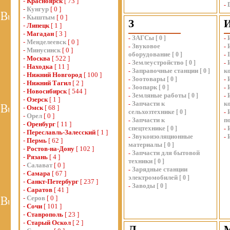
-
Красноярск
[ 73 ]
-
-
Кунгур
[ 0 ]
-
Кыштым
[ 0 ]
З
-
Липецк
[ 1 ]
-
Магадан
[ 3 ]
ЗАГСы
-
[
0
]
-
-
Менделеевск
[ 0 ]
Звуковое
-
-
-
Минусинск
[ 0 ]
оборудование
[
0
]
-
-
Москва
[ 522 ]
Землеустройство
-
[
0
]
-
-
Находка
[ 11 ]
Заправочные станции
к
-
[
0
]
-
Нижний Новгород
[ 100 ]
Зоотовары
-
[
0
]
-
-
Нижний Тагил
[ 2 ]
Зоопарк
-
[
0
]
-
-
Новосибирск
[ 544 ]
Земляные работы
-
[
0
]
-
-
Озерск
[ 1 ]
Запчасти к
к
-
-
Омск
[ 68 ]
сельхозтехнике
[
0
]
-
-
Орел
[ 0 ]
Запчасти к
п
-
-
Оренбург
[ 11 ]
спецтехнике
[
0
]
-
-
Переславль-Залесский
[ 1 ]
Звукоизоляционные
-
-
-
Пермь
[ 62 ]
материалы
[
0
]
-
Ростов-на-Дону
[ 102 ]
Запчасти для бытовой
-
-
Рязань
[ 4 ]
техники
[
0
]
-
Салават
[ 0 ]
Зарядные станции
-
-
Самара
[ 67 ]
электромобилей
[
0
]
-
Санкт-Петербург
[ 237 ]
Заводы
-
[
0
]
-
Саратов
[ 41 ]
-
Серов
[ 0 ]
-
Сочи
[ 101 ]
-
Ставрополь
[ 23 ]
-
Старый Оскол
[ 2 ]
Л