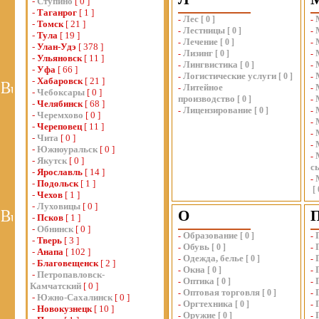
-
Ступино
[ 0 ]
-
Таганрог
[ 1 ]
Лес
-
[
0
]
-
-
Томск
[ 21 ]
Лестницы
-
[
0
]
-
-
Тула
[ 19 ]
Лечение
-
[
0
]
-
-
Улан-Удэ
[ 378 ]
Лизинг
-
[
0
]
-
-
Ульяновск
[ 11 ]
Лингвистика
-
[
0
]
-
-
Уфа
[ 66 ]
Логистические услуги
-
[
0
]
-
-
Хабаровск
[ 21 ]
Литейное
-
-
-
Чебоксары
[ 0 ]
производство
[
0
]
-
-
Челябинск
[ 68 ]
Лицензирование
-
[
0
]
-
-
Черемхово
[ 0 ]
-
-
Череповец
[ 11 ]
-
-
Чита
[ 0 ]
-
-
Южноуральск
[ 0 ]
-
-
Якутск
[ 0 ]
с
-
Ярославль
[ 14 ]
-
-
Подольск
[ 1 ]
[
-
Чехов
[ 1 ]
-
Луховицы
[ 0 ]
О
-
Псков
[ 1 ]
-
Обнинск
[ 0 ]
Образование
-
[
0
]
-
-
Тверь
[ 3 ]
Обувь
-
[
0
]
-
-
Анапа
[ 102 ]
Одежда, белье
-
[
0
]
-
-
Благовещенск
[ 2 ]
Окна
-
[
0
]
-
-
Петропавловск-
Оптика
-
[
0
]
-
Камчатский
[ 0 ]
Оптовая торговля
-
[
0
]
-
-
Южно-Сахалинск
[ 0 ]
Оргтехника
-
[
0
]
-
-
Новокузнецк
[ 10 ]
Оружие
-
[
0
]
-