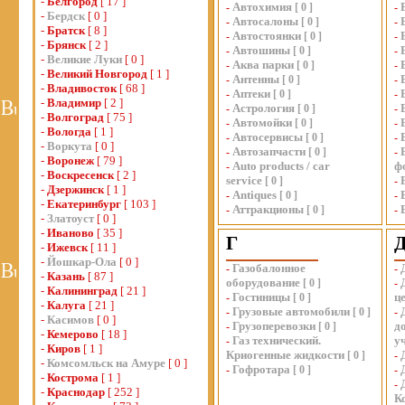
-
Белгород
[ 17 ]
Автохимия
-
[
0
]
-
-
Бердск
[ 0 ]
Автосалоны
-
[
0
]
-
-
Братск
[ 8 ]
Автостоянки
-
[
0
]
-
-
Брянск
[ 2 ]
Автошины
-
[
0
]
-
-
Великие Луки
[ 0 ]
Аква парки
-
[
0
]
-
-
Великий Новгород
[ 1 ]
Антенны
-
[
0
]
-
-
Владивосток
[ 68 ]
Аптеки
-
[
0
]
-
-
Владимир
[ 2 ]
Астрология
-
[
0
]
-
-
Волгоград
[ 75 ]
Автомойки
-
[
0
]
-
-
Вологда
[ 1 ]
Автосервисы
-
[
0
]
-
-
Воркута
[ 0 ]
Автозапчасти
-
[
0
]
-
-
Воронеж
[ 79 ]
Auto products / car
ф
-
-
Воскресенск
[ 2 ]
service
[
0
]
-
-
Дзержинск
[ 1 ]
Antiques
-
[
0
]
-
-
Екатеринбург
[ 103 ]
Аттракционы
-
[
0
]
-
-
Златоуст
[ 0 ]
-
Иваново
[ 35 ]
Г
-
Ижевск
[ 11 ]
-
Йошкар-Ола
[ 0 ]
Газобалонное
-
-
-
Казань
[ 87 ]
оборудование
[
0
]
-
-
Калининград
[ 21 ]
Гостиницы
ц
-
[
0
]
-
Калуга
[ 21 ]
Грузовые автомобили
-
[
0
]
-
-
Касимов
[ 0 ]
Грузоперевозки
д
-
[
0
]
-
Кемерово
[ 18 ]
Газ технический.
у
-
-
Киров
[ 1 ]
Криогенные жидкости
[
0
]
-
-
Комсомльск на Амуре
[ 0 ]
Гофротара
-
[
0
]
-
-
Кострома
[ 1 ]
-
-
Краснодар
[ 252 ]
К