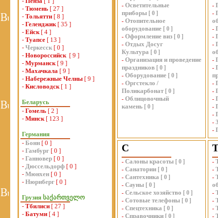
-
Пенза
[ 1 ]
Осветительные
-
-
-
Тюмень
[ 27 ]
приборы
[
0
]
-
-
Тольятти
[ 8 ]
Отопительное
о
-
-
Геленджик
[ 35 ]
оборудование
[
0
]
-
-
Ейск
[ 4 ]
Оформление виз
-
[
0
]
-
-
Туапсе
[ 13 ]
Отдых Досуг
-
-
-
Черкесск
[ 0 ]
Культура
о
[
0
]
-
Новороссийск
[ 9 ]
Организация и проведение
-
-
-
Мурманск
[ 9 ]
праздников
[
0
]
-
-
Махачкала
[ 9 ]
Оборудование
п
-
[
0
]
-
Набережные Челны
[ 9 ]
Оргстекло /
-
-
-
Кисловодск
[ 1 ]
Поликарбонат
[
0
]
-
Облицовочный
-
-
Беларусь
камень
[
0
]
-
-
Гомель
[ 2 ]
-
-
Минск
[ 123 ]
-
-
Германия
-
Бонн
[ 0 ]
С
-
Гамбург
[ 0 ]
-
Ганновер
[ 0 ]
Салоны красоты
-
[
0
]
-
-
Дюссельдорф
[ 0 ]
Санатории
-
[
0
]
-
-
Мюнхен
[ 0 ]
Сантехника
-
[
0
]
-
-
Нюрнберг
[ 0 ]
Сауны
о
-
[
0
]
Сельское хозяйство
-
[
0
]
-
Грузия საქართველო
Сотовые телефоны
-
[
0
]
-
-
Тбилиси
[ 27 ]
Спецтехника
-
[
0
]
-
-
Батуми
[ 4 ]
Справочники
-
[
0
]
-