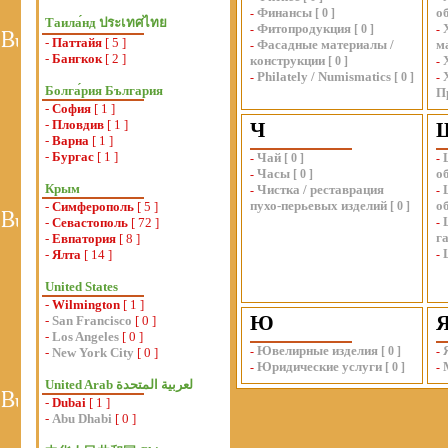
Финансы
о
-
[
0
]
Таила́нд ประเทศไทย
Фитопродукция
-
[
0
]
-
-
Паттайя
[ 5 ]
Фасадные материалы /
м
-
-
Бангкок
[ 2 ]
конструкции
[
0
]
-
Philately / Numismatics
-
[
0
]
-
Болга́рия България
П
-
София
[ 1 ]
-
Пловдив
[ 1 ]
Ч
-
Варна
[ 1 ]
-
Бургас
[ 1 ]
Чай
-
[
0
]
-
Часы
о
-
[
0
]
Крым
Чистка / реставрация
-
-
пухо-перьевых изделий
о
-
Симферополь
[ 5 ]
[
0
]
-
Севастополь
[ 72 ]
-
г
-
Евпатория
[ 8 ]
-
Ялта
[ 14 ]
-
United States
-
Wilmington
[ 1 ]
Ю
-
San Francisco
[ 0 ]
-
Los Angeles
[ 0 ]
Ювелирные изделия
-
[
0
]
-
-
New York City
[ 0 ]
Юридические услуги
-
[
0
]
-
-
Dubai
[ 1 ]
-
Abu Dhabi
[ 0 ]