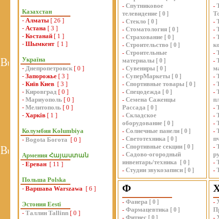
Спутниковое
-
-
Казахстан
телевидение
Т
[
0
]
-
Алматы
[ 26 ]
Стекло
-
[
0
]
-
-
Астана
[ 3 ]
Стоматология
-
[
0
]
-
-
Костанай
[ 1 ]
Страхование
-
[
0
]
-
-
Шымкент
[ 1 ]
Строительство
к
-
[
0
]
Строительные
-
-
Україна
материалы
[
0
]
-
-
Днепропетровск
[ 0 ]
Сувениры
м
-
[
0
]
-
Запорожье
[ 3 ]
СуперМаркеты
-
[
0
]
-
-
Київ Киев
[ 3 ]
Спортивные товары
-
[
0
]
-
-
Кировград
[ 0 ]
Спецодежда
-
[
0
]
-
-
Мариуополь
[ 0 ]
Семена Саженцы
п
-
-
Мелитополь
[ 0 ]
Рассада
[
0
]
-
-
Харків
[ 1 ]
Складское
-
-
оборудование
[
0
]
-
Колумбия Kolumbiya
Солнечные панели
-
[
0
]
-
Светотехника
п
-
[
0
]
-
Bogota Богота
[ 0 ]
Спортивные секции
-
[
0
]
-
Садово-огородный
р
-
Армения Հայաստան
инвентарь/техника
[
0
]
-
-
Ереван
[ 11 ]
Студии звукозаписи
-
[
0
]
-
Польша Polska
Ф
-
Варшава Warszawa
[ 6 ]
Фанера
-
[
0
]
-
Эстония Eesti
Фармацевтика
П
-
[
0
]
-
Таллин Tallinn
[ 0 ]
Фитнес
-
[
0
]
-