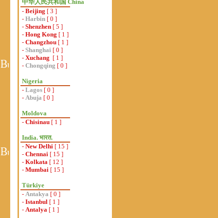
中华人民共和国 China
-
Beijing
[ 3 ]
-
Harbin
[ 0 ]
-
Shenzhen
[ 5 ]
-
Hong Kong
[ 1 ]
-
Changzhou
[ 1 ]
-
Shanghai
[ 0 ]
-
Xuchang
[ 1 ]
-
Chongqing
[ 0 ]
Nigeria
-
Lagos
[ 0 ]
-
Abuja
[ 0 ]
Moldova
-
Chisinau
[ 1 ]
India. भारत.
-
New Delhi
[ 15 ]
-
Chennai
[ 15 ]
-
Kolkata
[ 12 ]
-
Mumbai
[ 15 ]
Türkiye
-
Antakya
[ 0 ]
-
Istanbul
[ 1 ]
-
Antalya
[ 1 ]