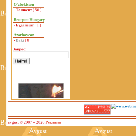
Oʻzbekiston
-
Ташкент
[ 50 ]
Венгрия Hungary
-
Будапешт
[ 1 ]
Azərbaycan
-
Baki
[ 0 ]
Запрос:
17552159
14249
avgust © 2007
– 2026
Реклама