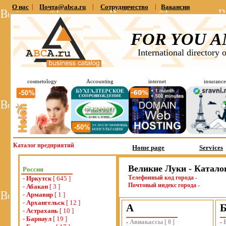
О нас
|
Почта@abca.ru
|
Сотрудничество
|
Вакансии
FOR YOU A
International directory 
cosmetology
Accounting
internet
insurance
Каталог предприятий
Home page
Services
Великие Луки - Катало
Россия
Телефонный код города -
-
Иркутск
[ 645 ]
Почтовый индекс города -
-
Абакан
[ 3 ]
-
Армавир
[ 1 ]
-
Архангельск
[ 12 ]
А
-
Астрахань
[ 10 ]
-
Барнаул
[ 19 ]
Авиакассы
-
[
0
]
-