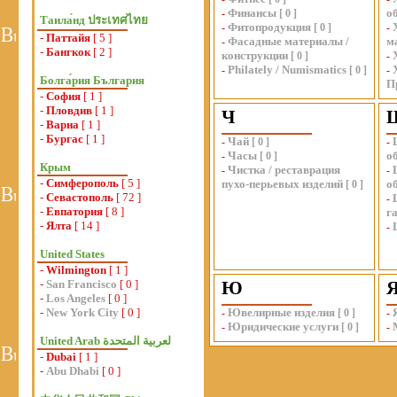
Финансы
о
-
[
0
]
Таила́нд ประเทศไทย
Фитопродукция
-
[
0
]
-
-
Паттайя
[ 5 ]
Фасадные материалы /
м
-
-
Бангкок
[ 2 ]
конструкции
[
0
]
-
Philately / Numismatics
-
[
0
]
-
Болга́рия България
П
-
София
[ 1 ]
-
Пловдив
[ 1 ]
Ч
-
Варна
[ 1 ]
-
Бургас
[ 1 ]
Чай
-
[
0
]
-
Часы
о
-
[
0
]
Крым
Чистка / реставрация
-
-
-
Симферополь
[ 5 ]
пухо-перьевых изделий
о
[
0
]
-
Севастополь
[ 72 ]
-
-
Евпатория
[ 8 ]
г
-
Ялта
[ 14 ]
-
United States
-
Wilmington
[ 1 ]
-
San Francisco
[ 0 ]
Ю
-
Los Angeles
[ 0 ]
-
New York City
[ 0 ]
Ювелирные изделия
-
[
0
]
-
Юридические услуги
-
[
0
]
-
-
Dubai
[ 1 ]
-
Abu Dhabi
[ 0 ]