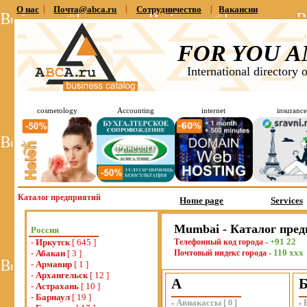
О нас
|
Почта@abca.ru
|
Сотрудничество
|
Вакансии
FOR YOU A
International directory 
cosmetology
Accounting
internet
insurance
Каталог предприятий
Home page
Services
Mumbai - Каталог пре
Россия
+91 22
-
Иркутск
[ 645 ]
Телефонный код города -
110 xxx
-
Абакан
[ 3 ]
Почтовый индекс города -
-
Армавир
[ 1 ]
-
Архангельск
[ 12 ]
А
-
Астрахань
[ 10 ]
-
Барнаул
[ 19 ]
Авиакассы
-
[
0
]
-