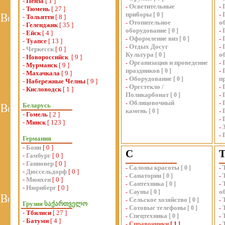
-
Пенза
[ 1 ]
Осветительные
-
-
-
Тюмень
[ 27 ]
приборы
[
0
]
-
-
Тольятти
[ 8 ]
Отопительное
о
-
-
Геленджик
[ 35 ]
оборудование
[
0
]
-
-
Ейск
[ 4 ]
Оформление виз
-
[
0
]
-
-
Туапсе
[ 13 ]
Отдых Досуг
-
-
-
Черкесск
[ 0 ]
Культура
о
[
0
]
-
Новороссийск
[ 9 ]
Организация и проведение
-
-
-
Мурманск
[ 9 ]
праздников
[
0
]
-
-
Махачкала
[ 9 ]
Оборудование
п
-
[
0
]
-
Набережные Челны
[ 9 ]
Оргстекло /
-
-
-
Кисловодск
[ 1 ]
Поликарбонат
[
0
]
-
Облицовочный
-
-
Беларусь
камень
[
0
]
-
-
Гомель
[ 2 ]
-
-
Минск
[ 123 ]
-
-
Германия
-
Бонн
[ 0 ]
С
-
Гамбург
[ 0 ]
-
Ганновер
[ 0 ]
Салоны красоты
-
[
0
]
-
-
Дюссельдорф
[ 0 ]
Санатории
-
[
0
]
-
-
Мюнхен
[ 0 ]
Сантехника
-
[
0
]
-
-
Нюрнберг
[ 0 ]
Сауны
о
-
[
0
]
Сельское хозяйство
-
[
0
]
-
Грузия საქართველო
Сотовые телефоны
-
[
0
]
-
-
Тбилиси
[ 27 ]
Спецтехника
-
[
0
]
-
-
Батуми
[ 4 ]
Справочники
-
[
1
]
-