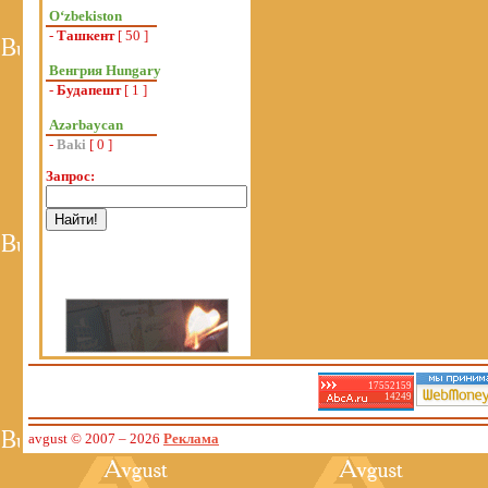
Oʻzbekiston
-
Ташкент
[ 50 ]
Венгрия Hungary
-
Будапешт
[ 1 ]
Azərbaycan
-
Baki
[ 0 ]
Запрос:
17552159
14249
avgust © 2007
– 2026
Реклама