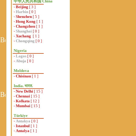
中华人民共和国 China
-
Beijing
[ 3 ]
-
Harbin
[ 0 ]
-
Shenzhen
[ 5 ]
-
Hong Kong
[ 1 ]
-
Changzhou
[ 1 ]
-
Shanghai
[ 0 ]
-
Xuchang
[ 1 ]
-
Chongqing
[ 0 ]
Nigeria
-
Lagos
[ 0 ]
-
Abuja
[ 0 ]
Moldova
-
Chisinau
[ 1 ]
India. भारत.
-
New Delhi
[ 15 ]
-
Chennai
[ 15 ]
-
Kolkata
[ 12 ]
-
Mumbai
[ 15 ]
Türkiye
-
Antakya
[ 0 ]
-
Istanbul
[ 1 ]
-
Antalya
[ 1 ]