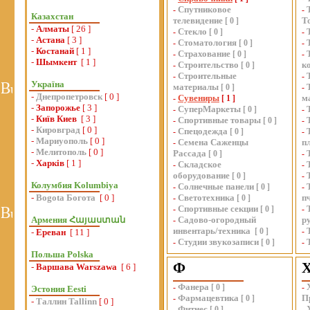
Спутниковое
-
-
Казахстан
телевидение
Т
[
0
]
-
Алматы
[ 26 ]
Стекло
-
[
0
]
-
-
Астана
[ 3 ]
Стоматология
-
[
0
]
-
-
Костанай
[ 1 ]
Страхование
-
[
0
]
-
-
Шымкент
[ 1 ]
Строительство
к
-
[
0
]
Строительные
-
-
Україна
материалы
[
0
]
-
-
Днепропетровск
[ 0 ]
Сувениры
м
-
[
1
]
-
Запорожье
[ 3 ]
СуперМаркеты
-
[
0
]
-
-
Київ Киев
[ 3 ]
Спортивные товары
-
[
0
]
-
-
Кировград
[ 0 ]
Спецодежда
-
[
0
]
-
-
Мариуополь
[ 0 ]
Семена Саженцы
п
-
-
Мелитополь
[ 0 ]
Рассада
[
0
]
-
-
Харків
[ 1 ]
Складское
-
-
оборудование
[
0
]
-
Колумбия Kolumbiya
Солнечные панели
-
[
0
]
-
-
Bogota Богота
[ 0 ]
Светотехника
п
-
[
0
]
Спортивные секции
-
[
0
]
-
Армения Հայաստան
Садово-огородный
р
-
инвентарь/техника
[
0
]
-
-
Ереван
[ 11 ]
Студии звукозаписи
-
[
0
]
-
Польша Polska
Ф
-
Варшава Warszawa
[ 6 ]
Фанера
-
[
0
]
-
Эстония Eesti
Фармацевтика
П
-
[
0
]
-
Таллин Tallinn
[ 0 ]
Фитнес
-
[
0
]
-