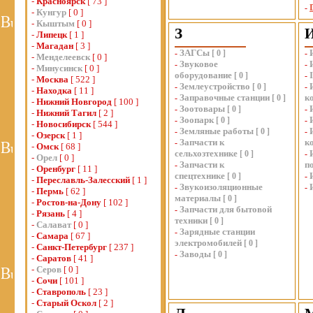
-
Красноярск
[ 73 ]
-
-
Кунгур
[ 0 ]
-
Кыштым
[ 0 ]
З
-
Липецк
[ 1 ]
-
Магадан
[ 3 ]
ЗАГСы
-
[
0
]
-
-
Менделеевск
[ 0 ]
Звуковое
-
-
-
Минусинск
[ 0 ]
оборудование
[
0
]
-
-
Москва
[ 522 ]
Землеустройство
-
[
0
]
-
-
Находка
[ 11 ]
Заправочные станции
к
-
[
0
]
-
Нижний Новгород
[ 100 ]
Зоотовары
-
[
0
]
-
-
Нижний Тагил
[ 2 ]
Зоопарк
-
[
0
]
-
-
Новосибирск
[ 544 ]
Земляные работы
-
[
0
]
-
-
Озерск
[ 1 ]
Запчасти к
к
-
-
Омск
[ 68 ]
сельхозтехнике
[
0
]
-
-
Орел
[ 0 ]
Запчасти к
п
-
-
Оренбург
[ 11 ]
спецтехнике
[
0
]
-
-
Переславль-Залесский
[ 1 ]
Звукоизоляционные
-
-
-
Пермь
[ 62 ]
материалы
[
0
]
-
Ростов-на-Дону
[ 102 ]
Запчасти для бытовой
-
-
Рязань
[ 4 ]
техники
[
0
]
-
Салават
[ 0 ]
Зарядные станции
-
-
Самара
[ 67 ]
электромобилей
[
0
]
-
Санкт-Петербург
[ 237 ]
Заводы
-
[
0
]
-
Саратов
[ 41 ]
-
Серов
[ 0 ]
-
Сочи
[ 101 ]
-
Ставрополь
[ 23 ]
-
Старый Оскол
[ 2 ]