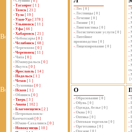
Л
-
Ступино
[ 0 ]
-
Таганрог
[ 1 ]
Лес
-
[
0
]
-
-
Томск
[ 21 ]
Лестницы
-
[
0
]
-
-
Тула
[ 19 ]
Лечение
-
[
0
]
-
-
Улан-Удэ
[ 378 ]
Лизинг
-
[
0
]
-
-
Ульяновск
[ 11 ]
Лингвистика
-
[
0
]
-
-
Уфа
[ 66 ]
Логистические услуги
-
[
0
]
-
-
Хабаровск
[ 21 ]
Литейное
-
-
-
Чебоксары
[ 0 ]
производство
[
0
]
-
-
Челябинск
[ 68 ]
Лицензирование
-
[
0
]
-
-
Черемхово
[ 0 ]
-
-
Череповец
[ 11 ]
-
-
Чита
[ 0 ]
-
-
Южноуральск
[ 0 ]
-
-
Якутск
[ 0 ]
с
-
Ярославль
[ 14 ]
-
-
Подольск
[ 1 ]
[
-
Чехов
[ 1 ]
-
Луховицы
[ 0 ]
О
-
Псков
[ 1 ]
-
Обнинск
[ 0 ]
Образование
-
[
0
]
-
-
Тверь
[ 3 ]
Обувь
-
[
0
]
-
-
Анапа
[ 102 ]
Одежда, белье
-
[
0
]
-
-
Благовещенск
[ 2 ]
Окна
-
[
0
]
-
-
Петропавловск-
Оптика
-
[
0
]
-
Камчатский
[ 0 ]
Оптовая торговля
-
[
0
]
-
-
Южно-Сахалинск
[ 0 ]
Оргтехника
-
[
0
]
-
-
Новокузнецк
[ 10 ]
Оружие
-
[
0
]
-