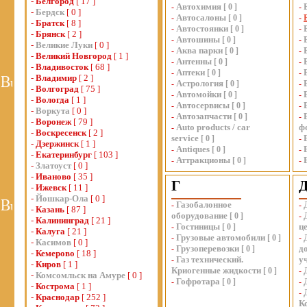
-
Белгород
[ 17 ]
Автохимия
-
[
0
]
-
-
Бердск
[ 0 ]
Автосалоны
-
[
0
]
-
-
Братск
[ 8 ]
Автостоянки
-
[
0
]
-
-
Брянск
[ 2 ]
Автошины
-
[
0
]
-
-
Великие Луки
[ 0 ]
Аква парки
-
[
0
]
-
-
Великий Новгород
[ 1 ]
Антенны
-
[
0
]
-
-
Владивосток
[ 68 ]
Аптеки
-
[
0
]
-
-
Владимир
[ 2 ]
Астрология
-
[
0
]
-
-
Волгоград
[ 75 ]
Автомойки
-
[
0
]
-
-
Вологда
[ 1 ]
Автосервисы
-
[
0
]
-
-
Воркута
[ 0 ]
Автозапчасти
-
[
0
]
-
-
Воронеж
[ 79 ]
Auto products / car
ф
-
-
Воскресенск
[ 2 ]
service
[
0
]
-
-
Дзержинск
[ 1 ]
Antiques
-
[
0
]
-
-
Екатеринбург
[ 103 ]
Аттракционы
-
[
0
]
-
-
Златоуст
[ 0 ]
-
Иваново
[ 35 ]
Г
-
Ижевск
[ 11 ]
-
Йошкар-Ола
[ 0 ]
Газобалонное
-
-
-
Казань
[ 87 ]
оборудование
[
0
]
-
-
Калининград
[ 21 ]
Гостиницы
ц
-
[
0
]
-
Калуга
[ 21 ]
Грузовые автомобили
-
[
0
]
-
-
Касимов
[ 0 ]
Грузоперевозки
д
-
[
0
]
-
Кемерово
[ 18 ]
Газ технический.
у
-
-
Киров
[ 1 ]
Криогенные жидкости
[
0
]
-
-
Комсомльск на Амуре
[ 0 ]
Гофротара
-
[
0
]
-
-
Кострома
[ 1 ]
-
-
Краснодар
[ 252 ]
К