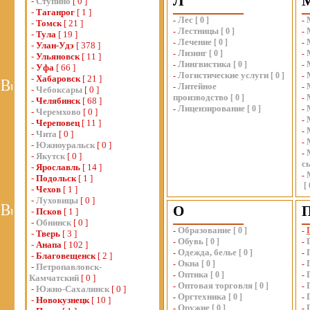
Л
-
Ступино
[ 0 ]
-
Таганрог
[ 1 ]
Лес
-
[
0
]
-
-
Томск
[ 21 ]
Лестницы
-
[
0
]
-
-
Тула
[ 19 ]
Лечение
-
[
0
]
-
-
Улан-Удэ
[ 378 ]
Лизинг
-
[
0
]
-
-
Ульяновск
[ 11 ]
Лингвистика
-
[
0
]
-
-
Уфа
[ 66 ]
Логистические услуги
-
[
0
]
-
-
Хабаровск
[ 21 ]
Литейное
-
-
-
Чебоксары
[ 0 ]
производство
[
0
]
-
-
Челябинск
[ 68 ]
Лицензирование
-
[
0
]
-
-
Черемхово
[ 0 ]
-
-
Череповец
[ 11 ]
-
-
Чита
[ 0 ]
-
-
Южноуральск
[ 0 ]
-
-
Якутск
[ 0 ]
с
-
Ярославль
[ 14 ]
-
-
Подольск
[ 1 ]
[
-
Чехов
[ 1 ]
-
Луховицы
[ 0 ]
О
-
Псков
[ 1 ]
-
Обнинск
[ 0 ]
Образование
-
[
0
]
-
-
Тверь
[ 3 ]
Обувь
-
[
0
]
-
-
Анапа
[ 102 ]
Одежда, белье
-
[
0
]
-
-
Благовещенск
[ 2 ]
Окна
-
[
0
]
-
-
Петропавловск-
Оптика
-
[
0
]
-
Камчатский
[ 0 ]
Оптовая торговля
-
[
0
]
-
-
Южно-Сахалинск
[ 0 ]
Оргтехника
-
[
0
]
-
-
Новокузнецк
[ 10 ]
Оружие
-
[
0
]
-