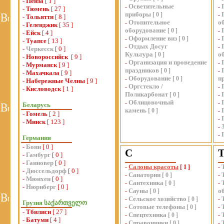
-
Пенза
[ 1 ]
Осветительные
-
-
-
Тюмень
[ 27 ]
приборы
[
0
]
-
-
Тольятти
[ 8 ]
Отопительное
о
-
-
Геленджик
[ 35 ]
оборудование
[
0
]
-
-
Ейск
[ 4 ]
Оформление виз
-
[
0
]
-
-
Туапсе
[ 13 ]
Отдых Досуг
-
-
-
Черкесск
[ 0 ]
Культура
о
[
0
]
-
Новороссийск
[ 9 ]
Организация и проведение
-
-
-
Мурманск
[ 9 ]
праздников
[
0
]
-
-
Махачкала
[ 9 ]
Оборудование
п
-
[
0
]
-
Набережные Челны
[ 9 ]
Оргстекло /
-
-
-
Кисловодск
[ 1 ]
Поликарбонат
[
0
]
-
Облицовочный
-
-
Беларусь
камень
[
0
]
-
-
Гомель
[ 2 ]
-
-
Минск
[ 123 ]
-
-
Германия
-
Бонн
[ 0 ]
С
-
Гамбург
[ 0 ]
-
Ганновер
[ 0 ]
Салоны красоты
-
[
1
]
-
-
Дюссельдорф
[ 0 ]
Санатории
-
[
0
]
-
-
Мюнхен
[ 0 ]
Сантехника
-
[
0
]
-
-
Нюрнберг
[ 0 ]
Сауны
о
-
[
0
]
Сельское хозяйство
-
[
0
]
-
Грузия საქართველო
Сотовые телефоны
-
[
0
]
-
-
Тбилиси
[ 27 ]
Спецтехника
-
[
0
]
-
-
Батуми
[ 4 ]
Справочники
-
[
0
]
-