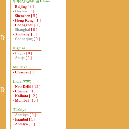
中华人民共和国 China
-
Beijing
[ 3 ]
-
Harbin
[ 0 ]
-
Shenzhen
[ 5 ]
-
Hong Kong
[ 1 ]
-
Changzhou
[ 1 ]
-
Shanghai
[ 0 ]
-
Xuchang
[ 1 ]
-
Chongqing
[ 0 ]
Nigeria
-
Lagos
[ 0 ]
-
Abuja
[ 0 ]
Moldova
-
Chisinau
[ 1 ]
India. भारत.
-
New Delhi
[ 15 ]
-
Chennai
[ 15 ]
-
Kolkata
[ 12 ]
-
Mumbai
[ 15 ]
Türkiye
-
Antakya
[ 0 ]
-
Istanbul
[ 1 ]
-
Antalya
[ 1 ]