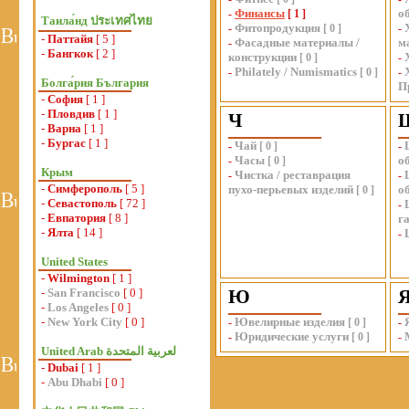
Финансы
о
-
[
1
]
Таила́нд ประเทศไทย
Фитопродукция
-
[
0
]
-
-
Паттайя
[ 5 ]
Фасадные материалы /
м
-
-
Бангкок
[ 2 ]
конструкции
[
0
]
-
Philately / Numismatics
-
[
0
]
-
Болга́рия България
П
-
София
[ 1 ]
-
Пловдив
[ 1 ]
Ч
-
Варна
[ 1 ]
-
Бургас
[ 1 ]
Чай
-
[
0
]
-
Часы
о
-
[
0
]
Крым
Чистка / реставрация
-
-
-
Симферополь
[ 5 ]
пухо-перьевых изделий
о
[
0
]
-
Севастополь
[ 72 ]
-
-
Евпатория
[ 8 ]
г
-
Ялта
[ 14 ]
-
United States
-
Wilmington
[ 1 ]
-
San Francisco
[ 0 ]
Ю
-
Los Angeles
[ 0 ]
-
New York City
[ 0 ]
Ювелирные изделия
-
[
0
]
-
Юридические услуги
-
[
0
]
-
-
Dubai
[ 1 ]
-
Abu Dhabi
[ 0 ]