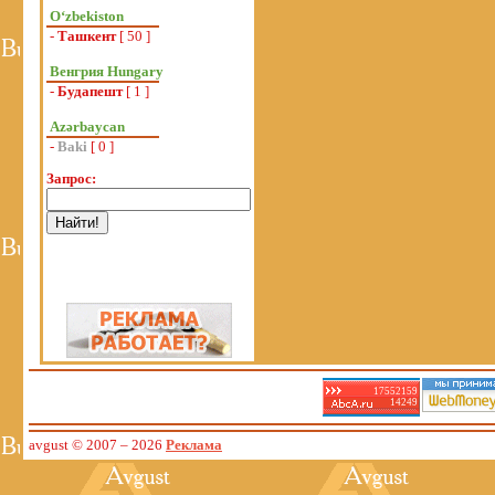
Oʻzbekiston
-
Ташкент
[ 50 ]
Венгрия Hungary
-
Будапешт
[ 1 ]
Azərbaycan
-
Baki
[ 0 ]
Запрос:
17552159
14249
avgust © 2007
– 2026
Реклама