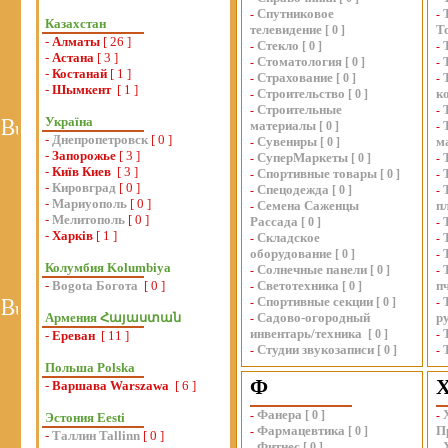
Спутниковое
-
-
Казахстан
телевидение
Т
[
0
]
-
Алматы
[ 26 ]
Стекло
-
[
0
]
-
-
Астана
[ 3 ]
Стоматология
-
[
0
]
-
-
Костанай
[ 1 ]
Страхование
-
[
0
]
-
-
Шымкент
[ 1 ]
Строительство
к
-
[
0
]
Строительные
-
-
Україна
материалы
[
0
]
-
-
Днепропетровск
[ 0 ]
Сувениры
м
-
[
0
]
-
Запорожье
[ 3 ]
СуперМаркеты
-
[
0
]
-
-
Київ Киев
[ 3 ]
Спортивные товары
-
[
0
]
-
-
Кировград
[ 0 ]
Спецодежда
-
[
0
]
-
-
Мариуополь
[ 0 ]
Семена Саженцы
п
-
-
Мелитополь
[ 0 ]
Рассада
[
0
]
-
-
Харків
[ 1 ]
Складское
-
-
оборудование
[
0
]
-
Колумбия Kolumbiya
Солнечные панели
-
[
0
]
-
-
Bogota Богота
[ 0 ]
Светотехника
п
-
[
0
]
Спортивные секции
-
[
0
]
-
Армения Հայաստան
Садово-огородный
р
-
инвентарь/техника
[
0
]
-
-
Ереван
[ 11 ]
Студии звукозаписи
-
[
0
]
-
Польша Polska
Ф
-
Варшава Warszawa
[ 6 ]
Фанера
-
[
0
]
-
Эстония Eesti
Фармацевтика
П
-
[
0
]
-
Таллин Tallinn
[ 0 ]
Фитнес
-
[
0
]
-