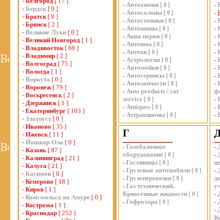
-
Белгород
[ 17 ]
Автохимия
-
[
0
]
-
-
Бердск
[ 0 ]
Автосалоны
-
[
0
]
-
-
Братск
[ 8 ]
Автостоянки
-
[
0
]
-
-
Брянск
[ 2 ]
Автошины
-
[
0
]
-
-
Великие Луки
[ 0 ]
Аква парки
-
[
0
]
-
-
Великий Новгород
[ 1 ]
Антенны
-
[
0
]
-
-
Владивосток
[ 68 ]
Аптеки
-
[
0
]
-
-
Владимир
[ 2 ]
Астрология
-
[
0
]
-
-
Волгоград
[ 75 ]
Автомойки
-
[
0
]
-
-
Вологда
[ 1 ]
Автосервисы
-
[
0
]
-
-
Воркута
[ 0 ]
Автозапчасти
-
[
0
]
-
-
Воронеж
[ 79 ]
Auto products / car
ф
-
-
Воскресенск
[ 2 ]
service
[
0
]
-
-
Дзержинск
[ 1 ]
Antiques
-
[
0
]
-
-
Екатеринбург
[ 103 ]
Аттракционы
-
[
0
]
-
-
Златоуст
[ 0 ]
-
Иваново
[ 35 ]
Г
-
Ижевск
[ 11 ]
-
Йошкар-Ола
[ 0 ]
Газобалонное
-
-
-
Казань
[ 87 ]
оборудование
[
0
]
-
-
Калининград
[ 21 ]
Гостиницы
ц
-
[
0
]
-
Калуга
[ 21 ]
Грузовые автомобили
-
[
0
]
-
-
Касимов
[ 0 ]
Грузоперевозки
д
-
[
0
]
-
Кемерово
[ 18 ]
Газ технический.
у
-
-
Киров
[ 1 ]
Криогенные жидкости
[
0
]
-
-
Комсомльск на Амуре
[ 0 ]
Гофротара
-
[
0
]
-
-
Кострома
[ 1 ]
-
-
Краснодар
[ 252 ]
К