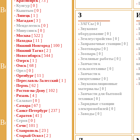
-
Красноярск
[ 73 ]
-
-
Кунгур
[ 0 ]
-
Кыштым
[ 0 ]
З
-
Липецк
[ 1 ]
-
Магадан
[ 3 ]
ЗАГСы
-
[
0
]
-
-
Менделеевск
[ 0 ]
Звуковое
-
-
-
Минусинск
[ 0 ]
оборудование
[
0
]
-
-
Москва
[ 522 ]
Землеустройство
-
[
0
]
-
-
Находка
[ 11 ]
Заправочные станции
к
-
[
0
]
-
Нижний Новгород
[ 100 ]
Зоотовары
-
[
0
]
-
-
Нижний Тагил
[ 2 ]
Зоопарк
-
[
0
]
-
-
Новосибирск
[ 544 ]
Земляные работы
-
[
0
]
-
-
Озерск
[ 1 ]
Запчасти к
к
-
-
Омск
[ 68 ]
сельхозтехнике
[
0
]
-
-
Орел
[ 0 ]
Запчасти к
п
-
-
Оренбург
[ 11 ]
спецтехнике
[
0
]
-
-
Переславль-Залесский
[ 1 ]
Звукоизоляционные
-
-
-
Пермь
[ 62 ]
материалы
[
0
]
-
Ростов-на-Дону
[ 102 ]
Запчасти для бытовой
-
-
Рязань
[ 4 ]
техники
[
0
]
-
Салават
[ 0 ]
Зарядные станции
-
-
Самара
[ 67 ]
электромобилей
[
0
]
-
Санкт-Петербург
[ 237 ]
Заводы
-
[
0
]
-
Саратов
[ 41 ]
-
Серов
[ 0 ]
-
Сочи
[ 101 ]
-
Ставрополь
[ 23 ]
-
Старый Оскол
[ 2 ]