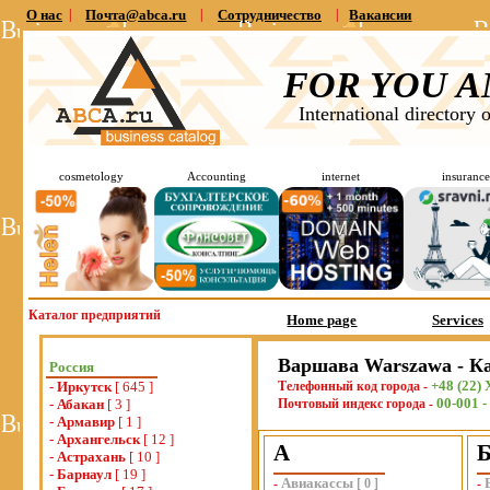
О нас
|
Почта@abca.ru
|
Сотрудничество
|
Вакансии
FOR YOU A
International directory 
cosmetology
Accounting
internet
insurance
Каталог предприятий
Home page
Services
Варшава Warszawa - К
Россия
+48 (22)
-
Иркутск
[ 645 ]
Телефонный код города -
00-001 -
-
Абакан
[ 3 ]
Почтовый индекс города -
-
Армавир
[ 1 ]
-
Архангельск
[ 12 ]
А
-
Астрахань
[ 10 ]
-
Барнаул
[ 19 ]
Авиакассы
-
[
0
]
-