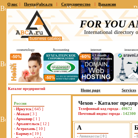
О нас
|
Почта@abca.ru
|
Сотрудничество
|
Вакансии
FOR YOU A
International directory 
cosmetology
Accounting
internet
insurance
Каталог предприятий
Home page
Services
Чехов - Каталог предп
Россия
49672
-
Иркутск
[ 645 ]
Телефонный код города -
142300
-
Абакан
[ 3 ]
Почтовый индекс города -
-
Армавир
[ 1 ]
-
Архангельск
[ 12 ]
А
-
Астрахань
[ 10 ]
-
Барнаул
[ 19 ]
Авиакассы
-
[
0
]
-