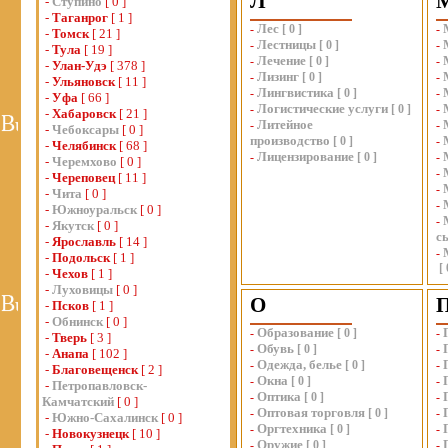
Л
-
Ступино
[ 0 ]
-
Таганрог
[ 1 ]
Лес
-
[
0
]
-
-
Томск
[ 21 ]
Лестницы
-
[
0
]
-
-
Тула
[ 19 ]
Лечение
-
[
0
]
-
-
Улан-Удэ
[ 378 ]
Лизинг
-
[
0
]
-
-
Ульяновск
[ 11 ]
Лингвистика
-
[
0
]
-
-
Уфа
[ 66 ]
Логистические услуги
-
[
0
]
-
-
Хабаровск
[ 21 ]
Литейное
-
-
-
Чебоксары
[ 0 ]
производство
[
0
]
-
-
Челябинск
[ 68 ]
Лицензирование
-
[
0
]
-
-
Черемхово
[ 0 ]
-
-
Череповец
[ 11 ]
-
-
Чита
[ 0 ]
-
-
Южноуральск
[ 0 ]
-
-
Якутск
[ 0 ]
с
-
Ярославль
[ 14 ]
-
-
Подольск
[ 1 ]
[
-
Чехов
[ 1 ]
-
Луховицы
[ 0 ]
О
-
Псков
[ 1 ]
-
Обнинск
[ 0 ]
Образование
-
[
0
]
-
-
Тверь
[ 3 ]
Обувь
-
[
0
]
-
-
Анапа
[ 102 ]
Одежда, белье
-
[
0
]
-
-
Благовещенск
[ 2 ]
Окна
-
[
0
]
-
-
Петропавловск-
Оптика
-
[
0
]
-
Камчатский
[ 0 ]
Оптовая торговля
-
[
0
]
-
-
Южно-Сахалинск
[ 0 ]
Оргтехника
-
[
0
]
-
-
Новокузнецк
[ 10 ]
Оружие
-
[
0
]
-