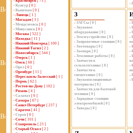
-
Красноярск
[ 73 ]
-
-
Кунгур
[ 0 ]
-
Кыштым
[ 0 ]
З
-
Липецк
[ 1 ]
-
Магадан
[ 3 ]
ЗАГСы
-
[
0
]
-
-
Менделеевск
[ 0 ]
Звуковое
-
-
-
Минусинск
[ 0 ]
оборудование
[
0
]
-
-
Москва
[ 522 ]
Землеустройство
-
[
0
]
-
-
Находка
[ 11 ]
Заправочные станции
к
-
[
0
]
-
Нижний Новгород
[ 100 ]
Зоотовары
-
[
0
]
-
-
Нижний Тагил
[ 2 ]
Зоопарк
-
[
0
]
-
-
Новосибирск
[ 544 ]
Земляные работы
-
[
0
]
-
-
Озерск
[ 1 ]
Запчасти к
к
-
-
Омск
[ 68 ]
сельхозтехнике
[
0
]
-
-
Орел
[ 0 ]
Запчасти к
п
-
-
Оренбург
[ 11 ]
спецтехнике
[
0
]
-
-
Переславль-Залесский
[ 1 ]
Звукоизоляционные
-
-
-
Пермь
[ 62 ]
материалы
[
0
]
-
Ростов-на-Дону
[ 102 ]
Запчасти для бытовой
-
-
Рязань
[ 4 ]
техники
[
0
]
-
Салават
[ 0 ]
Зарядные станции
-
-
Самара
[ 67 ]
электромобилей
[
0
]
-
Санкт-Петербург
[ 237 ]
Заводы
-
[
0
]
-
Саратов
[ 41 ]
-
Серов
[ 0 ]
-
Сочи
[ 101 ]
-
Ставрополь
[ 23 ]
-
Старый Оскол
[ 2 ]