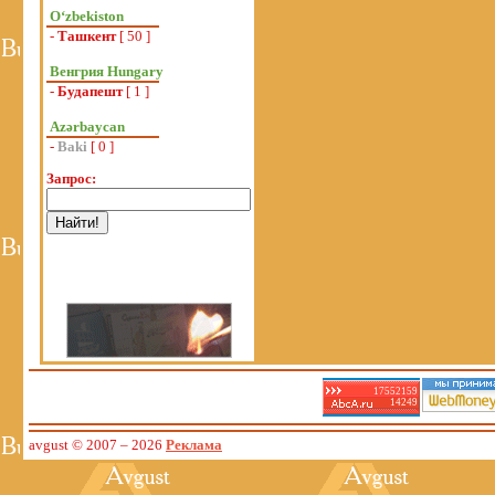
Oʻzbekiston
-
Ташкент
[ 50 ]
Венгрия Hungary
-
Будапешт
[ 1 ]
Azərbaycan
-
Baki
[ 0 ]
Запрос:
17552159
14249
avgust © 2007
– 2026
Реклама