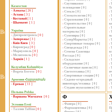
Спутниковое
-
-
Казахстан
телевидение
Т
[
0
]
-
Алматы
[ 26 ]
Стекло
-
[
0
]
-
-
Астана
[ 3 ]
Стоматология
-
[
0
]
-
-
Костанай
[ 1 ]
Страхование
-
[
0
]
-
-
Шымкент
[ 1 ]
Строительство
к
-
[
0
]
Строительные
-
-
Україна
материалы
[
0
]
-
-
Днепропетровск
[ 0 ]
Сувениры
м
-
[
0
]
-
Запорожье
[ 3 ]
СуперМаркеты
-
[
0
]
-
-
Київ Киев
[ 3 ]
Спортивные товары
-
[
0
]
-
-
Кировград
[ 0 ]
Спецодежда
-
[
0
]
-
-
Мариуополь
[ 0 ]
Семена Саженцы
п
-
-
Мелитополь
[ 0 ]
Рассада
[
0
]
-
-
Харків
[ 1 ]
Складское
-
-
оборудование
[
0
]
-
Колумбия Kolumbiya
Солнечные панели
-
[
0
]
-
-
Bogota Богота
[ 0 ]
Светотехника
п
-
[
0
]
Спортивные секции
-
[
0
]
-
Армения Հայաստան
Садово-огородный
р
-
инвентарь/техника
[
0
]
-
-
Ереван
[ 11 ]
Студии звукозаписи
-
[
0
]
-
Польша Polska
Ф
-
Варшава Warszawa
[ 6 ]
Фанера
-
[
0
]
-
Эстония Eesti
Фармацевтика
П
-
[
0
]
-
Таллин Tallinn
[ 0 ]
Фитнес
-
[
0
]
-