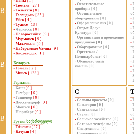
-
Пенза
[ 1 ]
Осветительные
-
-
-
Тюмень
[ 27 ]
приборы
[
0
]
-
-
Тольятти
[ 8 ]
Отопительное
о
-
-
Геленджик
[ 35 ]
оборудование
[
0
]
-
-
Ейск
[ 4 ]
Оформление виз
-
[
0
]
-
-
Туапсе
[ 13 ]
Отдых Досуг
-
-
-
Черкесск
[ 0 ]
Культура
о
[
0
]
-
Новороссийск
[ 9 ]
Организация и проведение
-
-
-
Мурманск
[ 9 ]
праздников
[
0
]
-
-
Махачкала
[ 9 ]
Оборудование
п
-
[
0
]
-
Набережные Челны
[ 9 ]
Оргстекло /
-
-
-
Кисловодск
[ 1 ]
Поликарбонат
[
0
]
-
Облицовочный
-
-
Беларусь
камень
[
0
]
-
-
Гомель
[ 2 ]
-
-
Минск
[ 123 ]
-
-
Германия
-
Бонн
[ 0 ]
С
-
Гамбург
[ 0 ]
-
Ганновер
[ 0 ]
Салоны красоты
-
[
0
]
-
-
Дюссельдорф
[ 0 ]
Санатории
-
[
0
]
-
-
Мюнхен
[ 0 ]
Сантехника
-
[
0
]
-
-
Нюрнберг
[ 0 ]
Сауны
о
-
[
0
]
Сельское хозяйство
-
[
0
]
-
Грузия საქართველო
Сотовые телефоны
-
[
0
]
-
-
Тбилиси
[ 27 ]
Спецтехника
-
[
0
]
-
-
Батуми
[ 4 ]
Справочники
-
[
0
]
-