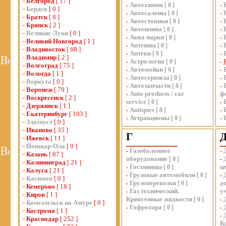
-
Белгород
[ 17 ]
Автохимия
-
[
0
]
-
-
Бердск
[ 0 ]
Автосалоны
-
[
0
]
-
-
Братск
[ 8 ]
Автостоянки
-
[
0
]
-
-
Брянск
[ 2 ]
Автошины
-
[
0
]
-
-
Великие Луки
[ 0 ]
Аква парки
-
[
0
]
-
-
Великий Новгород
[ 1 ]
Антенны
-
[
0
]
-
-
Владивосток
[ 68 ]
Аптеки
-
[
0
]
-
-
Владимир
[ 2 ]
Астрология
-
[
0
]
-
-
Волгоград
[ 75 ]
Автомойки
-
[
0
]
-
-
Вологда
[ 1 ]
Автосервисы
-
[
0
]
-
-
Воркута
[ 0 ]
Автозапчасти
-
[
0
]
-
-
Воронеж
[ 79 ]
Auto products / car
ф
-
-
Воскресенск
[ 2 ]
service
[
0
]
-
-
Дзержинск
[ 1 ]
Antiques
-
[
0
]
-
-
Екатеринбург
[ 103 ]
Аттракционы
-
[
0
]
-
-
Златоуст
[ 0 ]
-
Иваново
[ 35 ]
Г
-
Ижевск
[ 11 ]
-
Йошкар-Ола
[ 0 ]
Газобалонное
-
-
-
Казань
[ 87 ]
оборудование
[
0
]
-
-
Калининград
[ 21 ]
Гостиницы
ц
-
[
0
]
-
Калуга
[ 21 ]
Грузовые автомобили
-
[
0
]
-
-
Касимов
[ 0 ]
Грузоперевозки
д
-
[
0
]
-
Кемерово
[ 18 ]
Газ технический.
у
-
-
Киров
[ 1 ]
Криогенные жидкости
[
0
]
-
-
Комсомльск на Амуре
[ 0 ]
Гофротара
-
[
0
]
-
-
Кострома
[ 1 ]
-
-
Краснодар
[ 252 ]
К