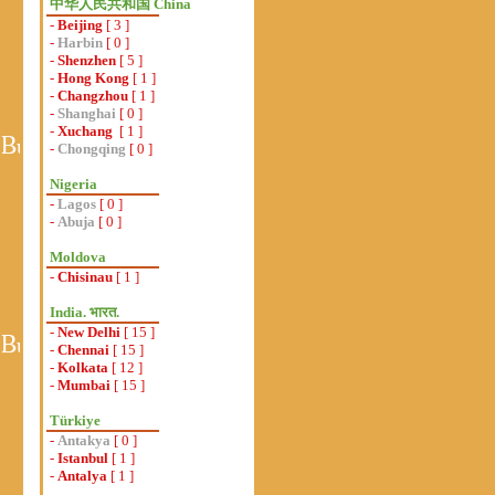
中华人民共和国 China
-
Beijing
[ 3 ]
-
Harbin
[ 0 ]
-
Shenzhen
[ 5 ]
-
Hong Kong
[ 1 ]
-
Changzhou
[ 1 ]
-
Shanghai
[ 0 ]
-
Xuchang
[ 1 ]
-
Chongqing
[ 0 ]
Nigeria
-
Lagos
[ 0 ]
-
Abuja
[ 0 ]
Moldova
-
Chisinau
[ 1 ]
India. भारत.
-
New Delhi
[ 15 ]
-
Chennai
[ 15 ]
-
Kolkata
[ 12 ]
-
Mumbai
[ 15 ]
Türkiye
-
Antakya
[ 0 ]
-
Istanbul
[ 1 ]
-
Antalya
[ 1 ]