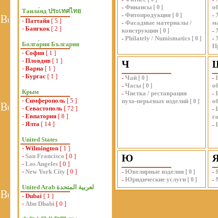
Финансы
о
-
[
0
]
Таила́нд ประเทศไทย
Фитопродукция
-
[
0
]
-
-
Паттайя
[ 5 ]
Фасадные материалы /
м
-
-
Бангкок
[ 2 ]
конструкции
[
0
]
-
Philately / Numismatics
-
[
0
]
-
Болга́рия България
П
-
София
[ 1 ]
-
Пловдив
[ 1 ]
Ч
-
Варна
[ 1 ]
-
Бургас
[ 1 ]
Чай
-
[
0
]
-
Часы
о
-
[
0
]
Крым
Чистка / реставрация
-
-
-
Симферополь
[ 5 ]
пухо-перьевых изделий
о
[
0
]
-
Севастополь
[ 72 ]
-
-
Евпатория
[ 8 ]
г
-
Ялта
[ 14 ]
-
United States
-
Wilmington
[ 1 ]
-
San Francisco
[ 0 ]
Ю
-
Los Angeles
[ 0 ]
-
New York City
[ 0 ]
Ювелирные изделия
-
[
0
]
-
Юридические услуги
-
[
0
]
-
-
Dubai
[ 1 ]
-
Abu Dhabi
[ 0 ]