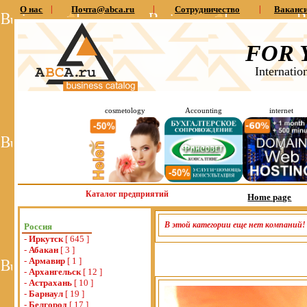
О нас
|
Почта@abca.ru
|
Сотрудничество
|
Ваканс
FOR 
Internatio
cosmetology
Accounting
internet
Каталог предприятий
Home page
В этой категории еще нет компаний!
Россия
-
Иркутск
[ 645 ]
-
Абакан
[ 3 ]
-
Армавир
[ 1 ]
-
Архангельск
[ 12 ]
-
Астрахань
[ 10 ]
-
Барнаул
[ 19 ]
-
Белгород
[ 17 ]