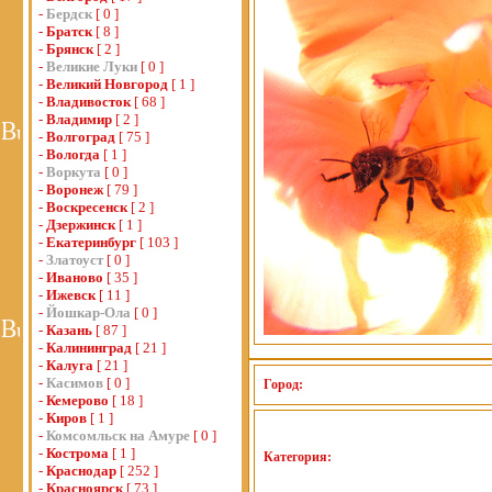
-
Бердск
[ 0 ]
-
Братск
[ 8 ]
-
Брянск
[ 2 ]
-
Великие Луки
[ 0 ]
-
Великий Новгород
[ 1 ]
-
Владивосток
[ 68 ]
-
Владимир
[ 2 ]
-
Волгоград
[ 75 ]
-
Вологда
[ 1 ]
-
Воркута
[ 0 ]
-
Воронеж
[ 79 ]
-
Воскресенск
[ 2 ]
-
Дзержинск
[ 1 ]
-
Екатеринбург
[ 103 ]
-
Златоуст
[ 0 ]
-
Иваново
[ 35 ]
-
Ижевск
[ 11 ]
-
Йошкар-Ола
[ 0 ]
-
Казань
[ 87 ]
-
Калининград
[ 21 ]
-
Калуга
[ 21 ]
-
Касимов
[ 0 ]
Город:
-
Кемерово
[ 18 ]
-
Киров
[ 1 ]
-
Комсомльск на Амуре
[ 0 ]
-
Кострома
[ 1 ]
Категория:
-
Краснодар
[ 252 ]
-
Красноярск
[ 73 ]