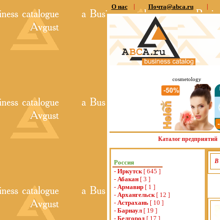
О нас
|
Почта@abca.ru
|
cosmetology
Каталог предприятий
В
Россия
-
Иркутск
[ 645 ]
-
Абакан
[ 3 ]
-
Армавир
[ 1 ]
-
Архангельск
[ 12 ]
-
Астрахань
[ 10 ]
-
Барнаул
[ 19 ]
-
Белгород
[ 17 ]