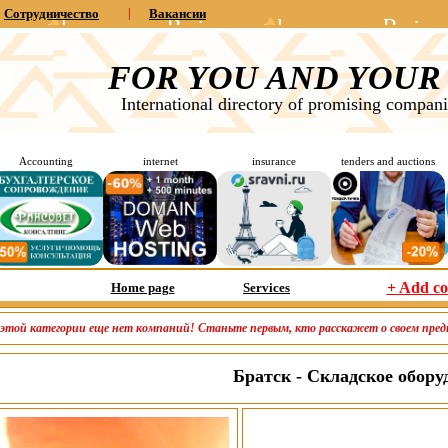
Сотрудничество
|
Вакансии
FOR YOU AND YOUR
International directory of promising compani
Accounting
internet
insurance
tenders and auctions
+ Add c
Home page
Services
 этой категории еще нет компаний! Станьте первым, кто расскажет о своем пре
Братск - Складское обору