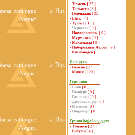
-
Тюмень
[ 27 ]
-
Тольятти
[ 8 ]
-
Геленджик
[ 35 ]
-
Ейск
[ 4 ]
-
Туапсе
[ 13 ]
-
Черкесск
[ 0 ]
-
Новороссийск
[ 9 ]
-
Мурманск
[ 9 ]
-
Махачкала
[ 9 ]
-
Набережные Челны
[ 9 ]
-
Кисловодск
[ 1 ]
Беларусь
-
Гомель
[ 2 ]
-
Минск
[ 123 ]
Германия
-
Бонн
[ 0 ]
-
Гамбург
[ 0 ]
-
Ганновер
[ 0 ]
-
Дюссельдорф
[ 0 ]
-
Мюнхен
[ 0 ]
-
Нюрнберг
[ 0 ]
Грузия საქართველო
-
Тбилиси
[ 27 ]
-
Батуми
[ 4 ]