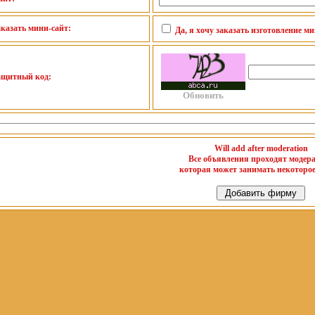
аказать мини-сайт:
Да, я хочу заказать изготовление м
ащитный код:
Обновить
Will add after moderation
Все объявления проходят модер
которая может занимать некоторое