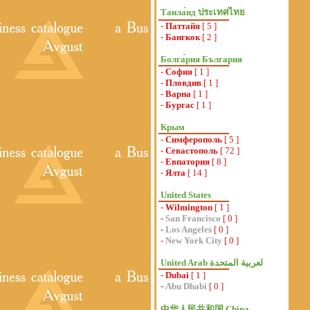
Таила́нд ประเทศไทย
-
Паттайя
[ 5 ]
-
Бангкок
[ 2 ]
Болга́рия България
-
София
[ 1 ]
-
Пловдив
[ 1 ]
-
Варна
[ 1 ]
-
Бургас
[ 1 ]
Крым
-
Симферополь
[ 5 ]
-
Севастополь
[ 72 ]
-
Евпатория
[ 8 ]
-
Ялта
[ 14 ]
United States
-
Wilmington
[ 1 ]
-
San Francisco
[ 0 ]
-
Los Angeles
[ 0 ]
-
New York City
[ 0 ]
-
Dubai
[ 1 ]
-
Abu Dhabi
[ 0 ]
中华人民共和国 China