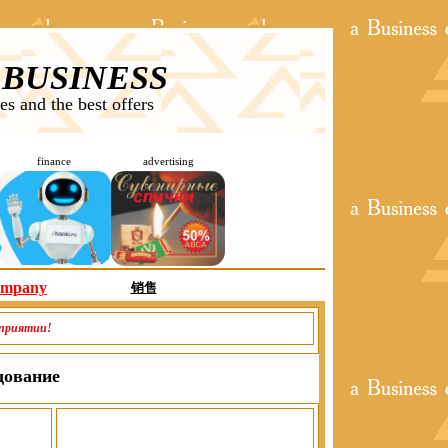
 BUSINESS
es and the best offers
finance
advertising
ompany
销售
дприятии!
дование