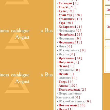
-
Таганрог
[ 1 ]
-
Томск
[ 21 ]
З
-
Тула
[ 19 ]
-
Улан-Удэ
[ 378 ]
-
Ульяновск
[ 11 ]
-
Уфа
[ 66 ]
-
Хабаровск
[ 21 ]
З
-
Чебоксары
[ 0 ]
-
Челябинск
[ 68 ]
-
Черемхово
[ 0 ]
-
Череповец
[ 11 ]
-
Чита
[ 0 ]
-
Южноуральск
[ 0 ]
-
Якутск
[ 0 ]
-
Ярославль
[ 14 ]
-
Подольск
[ 1 ]
-
Чехов
[ 1 ]
-
Луховицы
[ 0 ]
-
Псков
[ 1 ]
-
Обнинск
[ 0 ]
-
Тверь
[ 3 ]
-
Анапа
[ 102 ]
-
Благовещенск
[ 2 ]
-
Петропавловск-
Камчатский
[ 0 ]
-
Южно-Сахалинск
[ 0 ]
-
Новокузнецк
[ 10 ]
-
Пенза
[ 1 ]