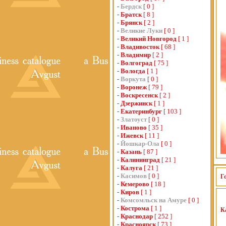
-
Бердск
[ 0 ]
-
Братск
[ 8 ]
-
Брянск
[ 2 ]
-
Великие Луки
[ 0 ]
-
Великий Новгород
[ 1 ]
-
Владивосток
[ 68 ]
-
Владимир
[ 2 ]
-
Волгоград
[ 75 ]
-
Вологда
[ 1 ]
-
Воркута
[ 0 ]
-
Воронеж
[ 79 ]
-
Воскресенск
[ 2 ]
-
Дзержинск
[ 1 ]
-
Екатеринбург
[ 103 ]
-
Златоуст
[ 0 ]
-
Иваново
[ 35 ]
-
Ижевск
[ 11 ]
-
Йошкар-Ола
[ 0 ]
-
Казань
[ 87 ]
-
Калининград
[ 21 ]
-
Калуга
[ 21 ]
-
Касимов
[ 0 ]
Г
-
Кемерово
[ 18 ]
-
Киров
[ 1 ]
-
Комсомльск на Амуре
[ 0 ]
-
Кострома
[ 1 ]
К
-
Краснодар
[ 252 ]
-
Красноярск
[ 73 ]