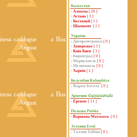
Казахстан
-
Алматы
[ 26 ]
-
Астана
[ 3 ]
-
Костанай
[ 1 ]
-
Шымкент
[ 1 ]
Україна
-
Днепропетровск
[ 0 ]
-
Запорожье
[ 3 ]
-
Київ Киев
[ 3 ]
-
Кировград
[ 0 ]
-
Мариуополь
[ 0 ]
-
Мелитополь
[ 0 ]
-
Харків
[ 1 ]
Колумбия Kolumbiya
-
Bogota Богота
[ 0 ]
Армения Հայաստան
-
Ереван
[ 11 ]
Польша Polska
-
Варшава Warszawa
[ 6 ]
Эстония Eesti
-
Таллин Tallinn
[ 0 ]