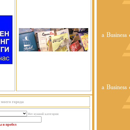
 моего города
Нет нужной категории
ы и пробел