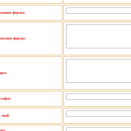
азвание фирмы:
писание фирмы:
дрес:
елефон:
- mail:
айт: