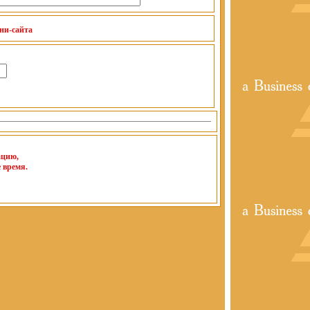
ини-сайта
ацию,
 время.