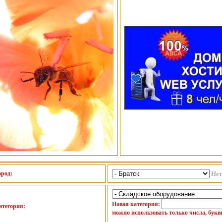
ород:
Нет
Новая категория:
атегория:
можно использовать только числа, букв