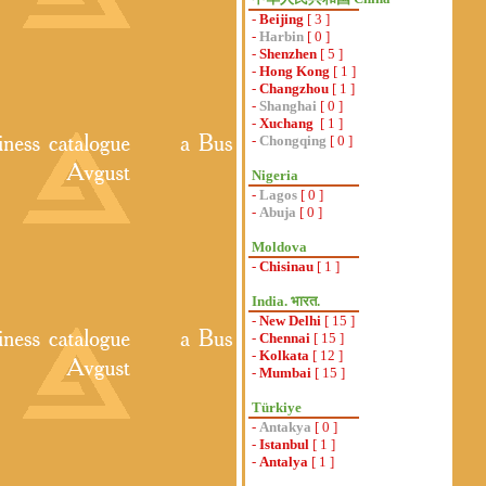
-
Beijing
[ 3 ]
-
Harbin
[ 0 ]
-
Shenzhen
[ 5 ]
-
Hong Kong
[ 1 ]
-
Changzhou
[ 1 ]
-
Shanghai
[ 0 ]
-
Xuchang
[ 1 ]
-
Chongqing
[ 0 ]
Nigeria
-
Lagos
[ 0 ]
-
Abuja
[ 0 ]
Moldova
-
Chisinau
[ 1 ]
India. भारत.
-
New Delhi
[ 15 ]
-
Chennai
[ 15 ]
-
Kolkata
[ 12 ]
-
Mumbai
[ 15 ]
Türkiye
-
Antakya
[ 0 ]
-
Istanbul
[ 1 ]
-
Antalya
[ 1 ]