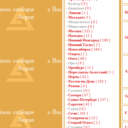
-
Кунгур
[ 0 ]
-
Кыштым
[ 0 ]
Н
-
Липецк
[ 1 ]
-
Магадан
[ 3 ]
-
Менделеевск
[ 0 ]
-
Минусинск
[ 0 ]
-
Москва
[ 522 ]
-
Находка
[ 11 ]
О
-
Нижний Новгород
[ 100 ]
-
Нижний Тагил
[ 2 ]
-
Новосибирск
[ 544 ]
-
Озерск
[ 1 ]
-
Омск
[ 68 ]
-
Орел
[ 0 ]
-
Оренбург
[ 11 ]
А
-
Переславль-Залесский
[ 1 ]
-
Пермь
[ 62 ]
-
Ростов-на-Дону
[ 102 ]
-
Рязань
[ 4 ]
-
Салават
[ 0 ]
-
Самара
[ 67 ]
Т
-
Санкт-Петербург
[ 237 ]
-
Саратов
[ 41 ]
-
Серов
[ 0 ]
E 
-
Сочи
[ 101 ]
-
Ставрополь
[ 23 ]
-
Старый Оскол
[ 2 ]
-
Ступино
[ 0 ]
С