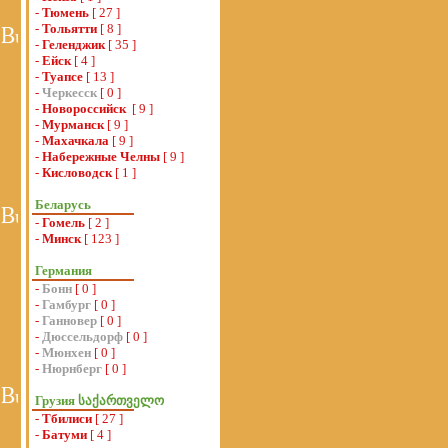
-
Тюмень
[ 27 ]
-
Тольятти
[ 8 ]
-
Геленджик
[ 35 ]
-
Ейск
[ 4 ]
-
Туапсе
[ 13 ]
-
Черкесск
[ 0 ]
-
Новороссийск
[ 9 ]
-
Мурманск
[ 9 ]
-
Махачкала
[ 9 ]
-
Набережные Челны
[ 9 ]
-
Кисловодск
[ 1 ]
Беларусь
-
Гомель
[ 2 ]
-
Минск
[ 123 ]
Германия
-
Бонн
[ 0 ]
-
Гамбург
[ 0 ]
-
Ганновер
[ 0 ]
-
Дюссельдорф
[ 0 ]
-
Мюнхен
[ 0 ]
-
Нюрнберг
[ 0 ]
Грузия საქართველო
-
Тбилиси
[ 27 ]
-
Батуми
[ 4 ]