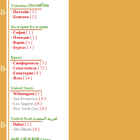
Таила́нд ประเทศไทย
-
Паттайя
[ 5 ]
-
Бангкок
[ 2 ]
Болга́рия България
-
София
[ 1 ]
-
Пловдив
[ 1 ]
-
Варна
[ 1 ]
-
Бургас
[ 1 ]
Крым
-
Симферополь
[ 5 ]
-
Севастополь
[ 72 ]
-
Евпатория
[ 8 ]
-
Ялта
[ 14 ]
United States
-
Wilmington
[ 1 ]
-
San Francisco
[ 0 ]
-
Los Angeles
[ 0 ]
-
New York City
[ 0 ]
-
Dubai
[ 1 ]
-
Abu Dhabi
[ 0 ]
中华人民共和国 China