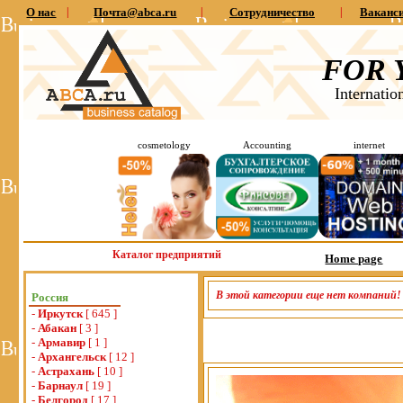
О нас
|
Почта@abca.ru
|
Сотрудничество
|
Ваканс
FOR 
Internatio
cosmetology
Accounting
internet
Каталог предприятий
Home page
В этой категории еще нет компаний!
Россия
-
Иркутск
[ 645 ]
-
Абакан
[ 3 ]
-
Армавир
[ 1 ]
-
Архангельск
[ 12 ]
-
Астрахань
[ 10 ]
-
Барнаул
[ 19 ]
-
Белгород
[ 17 ]