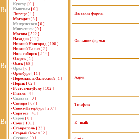
-
Кунгур
[ 0 ]
-
Кыштым
[ 0 ]
Название фирмы:
-
Липецк
[ 1 ]
-
Магадан
[ 3 ]
-
Менделеевск
[ 0 ]
-
Минусинск
[ 0 ]
-
Москва
[ 522 ]
-
Находка
[ 11 ]
Описание фирмы:
-
Нижний Новгород
[ 100 ]
-
Нижний Тагил
[ 2 ]
-
Новосибирск
[ 544 ]
-
Озерск
[ 1 ]
-
Омск
[ 68 ]
-
Орел
[ 0 ]
-
Оренбург
[ 11 ]
Адрес:
-
Переславль-Залесский
[ 1 ]
-
Пермь
[ 62 ]
-
Ростов-на-Дону
[ 102 ]
-
Рязань
[ 4 ]
-
Салават
[ 0 ]
-
Самара
[ 67 ]
Телефон:
-
Санкт-Петербург
[ 237 ]
-
Саратов
[ 41 ]
-
Серов
[ 0 ]
E - mail:
-
Сочи
[ 101 ]
-
Ставрополь
[ 23 ]
-
Старый Оскол
[ 2 ]
-
Ступино
[ 0 ]
Сайт: