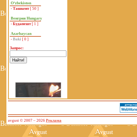
Oʻzbekiston
-
Ташкент
[ 50 ]
Венгрия Hungary
-
Будапешт
[ 1 ]
Azərbaycan
-
Baki
[ 0 ]
Запрос:
avgust © 2007
– 2026
Реклама