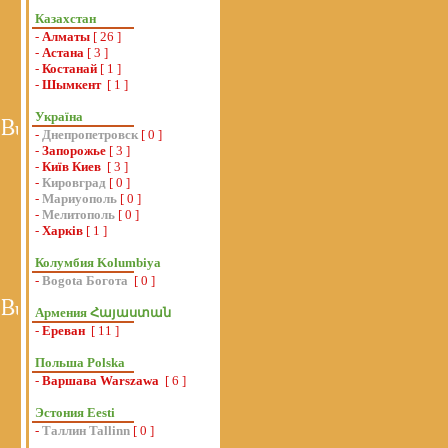
Казахстан
-
Алматы
[ 26 ]
-
Астана
[ 3 ]
-
Костанай
[ 1 ]
-
Шымкент
[ 1 ]
Україна
-
Днепропетровск
[ 0 ]
-
Запорожье
[ 3 ]
-
Київ Киев
[ 3 ]
-
Кировград
[ 0 ]
-
Мариуополь
[ 0 ]
-
Мелитополь
[ 0 ]
-
Харків
[ 1 ]
Колумбия Kolumbiya
-
Bogota Богота
[ 0 ]
Армения Հայաստան
-
Ереван
[ 11 ]
Польша Polska
-
Варшава Warszawa
[ 6 ]
Эстония Eesti
-
Таллин Tallinn
[ 0 ]