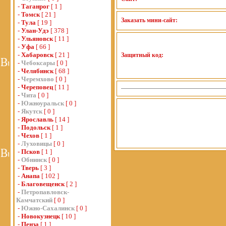
-
Таганрог
[ 1 ]
-
Томск
[ 21 ]
Заказать мини-сайт:
-
Тула
[ 19 ]
-
Улан-Удэ
[ 378 ]
-
Ульяновск
[ 11 ]
-
Уфа
[ 66 ]
-
Хабаровск
[ 21 ]
Защитный код:
-
Чебоксары
[ 0 ]
-
Челябинск
[ 68 ]
-
Черемхово
[ 0 ]
-
Череповец
[ 11 ]
-
Чита
[ 0 ]
-
Южноуральск
[ 0 ]
-
Якутск
[ 0 ]
-
Ярославль
[ 14 ]
-
Подольск
[ 1 ]
-
Чехов
[ 1 ]
-
Луховицы
[ 0 ]
-
Псков
[ 1 ]
-
Обнинск
[ 0 ]
-
Тверь
[ 3 ]
-
Анапа
[ 102 ]
-
Благовещенск
[ 2 ]
-
Петропавловск-
Камчатский
[ 0 ]
-
Южно-Сахалинск
[ 0 ]
-
Новокузнецк
[ 10 ]
-
Пенза
[ 1 ]