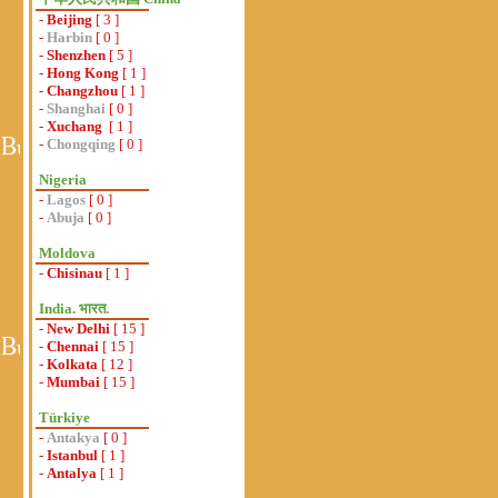
-
Beijing
[ 3 ]
-
Harbin
[ 0 ]
-
Shenzhen
[ 5 ]
-
Hong Kong
[ 1 ]
-
Changzhou
[ 1 ]
-
Shanghai
[ 0 ]
-
Xuchang
[ 1 ]
-
Chongqing
[ 0 ]
Nigeria
-
Lagos
[ 0 ]
-
Abuja
[ 0 ]
Moldova
-
Chisinau
[ 1 ]
India. भारत.
-
New Delhi
[ 15 ]
-
Chennai
[ 15 ]
-
Kolkata
[ 12 ]
-
Mumbai
[ 15 ]
Türkiye
-
Antakya
[ 0 ]
-
Istanbul
[ 1 ]
-
Antalya
[ 1 ]