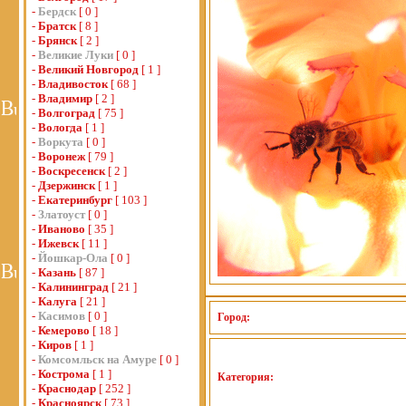
-
Бердск
[ 0 ]
-
Братск
[ 8 ]
-
Брянск
[ 2 ]
-
Великие Луки
[ 0 ]
-
Великий Новгород
[ 1 ]
-
Владивосток
[ 68 ]
-
Владимир
[ 2 ]
-
Волгоград
[ 75 ]
-
Вологда
[ 1 ]
-
Воркута
[ 0 ]
-
Воронеж
[ 79 ]
-
Воскресенск
[ 2 ]
-
Дзержинск
[ 1 ]
-
Екатеринбург
[ 103 ]
-
Златоуст
[ 0 ]
-
Иваново
[ 35 ]
-
Ижевск
[ 11 ]
-
Йошкар-Ола
[ 0 ]
-
Казань
[ 87 ]
-
Калининград
[ 21 ]
-
Калуга
[ 21 ]
-
Касимов
[ 0 ]
Город:
-
Кемерово
[ 18 ]
-
Киров
[ 1 ]
-
Комсомльск на Амуре
[ 0 ]
-
Кострома
[ 1 ]
Категория:
-
Краснодар
[ 252 ]
-
Красноярск
[ 73 ]