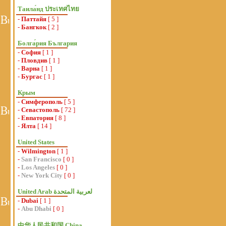
Таила́нд ประเทศไทย
-
Паттайя
[ 5 ]
-
Бангкок
[ 2 ]
Болга́рия България
-
София
[ 1 ]
-
Пловдив
[ 1 ]
-
Варна
[ 1 ]
-
Бургас
[ 1 ]
Крым
-
Симферополь
[ 5 ]
-
Севастополь
[ 72 ]
-
Евпатория
[ 8 ]
-
Ялта
[ 14 ]
United States
-
Wilmington
[ 1 ]
-
San Francisco
[ 0 ]
-
Los Angeles
[ 0 ]
-
New York City
[ 0 ]
-
Dubai
[ 1 ]
-
Abu Dhabi
[ 0 ]
中华人民共和国 China