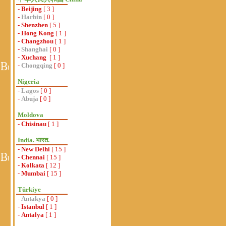
-
Beijing
[ 3 ]
-
Harbin
[ 0 ]
-
Shenzhen
[ 5 ]
-
Hong Kong
[ 1 ]
-
Changzhou
[ 1 ]
-
Shanghai
[ 0 ]
-
Xuchang
[ 1 ]
-
Chongqing
[ 0 ]
Nigeria
-
Lagos
[ 0 ]
-
Abuja
[ 0 ]
Moldova
-
Chisinau
[ 1 ]
India. भारत.
-
New Delhi
[ 15 ]
-
Chennai
[ 15 ]
-
Kolkata
[ 12 ]
-
Mumbai
[ 15 ]
Türkiye
-
Antakya
[ 0 ]
-
Istanbul
[ 1 ]
-
Antalya
[ 1 ]