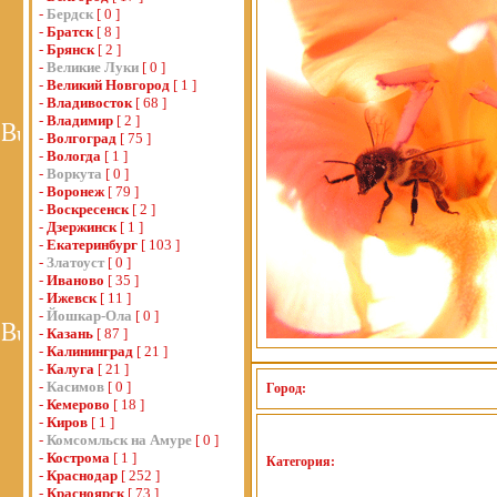
-
Бердск
[ 0 ]
-
Братск
[ 8 ]
-
Брянск
[ 2 ]
-
Великие Луки
[ 0 ]
-
Великий Новгород
[ 1 ]
-
Владивосток
[ 68 ]
-
Владимир
[ 2 ]
-
Волгоград
[ 75 ]
-
Вологда
[ 1 ]
-
Воркута
[ 0 ]
-
Воронеж
[ 79 ]
-
Воскресенск
[ 2 ]
-
Дзержинск
[ 1 ]
-
Екатеринбург
[ 103 ]
-
Златоуст
[ 0 ]
-
Иваново
[ 35 ]
-
Ижевск
[ 11 ]
-
Йошкар-Ола
[ 0 ]
-
Казань
[ 87 ]
-
Калининград
[ 21 ]
-
Калуга
[ 21 ]
-
Касимов
[ 0 ]
Город:
-
Кемерово
[ 18 ]
-
Киров
[ 1 ]
-
Комсомльск на Амуре
[ 0 ]
-
Кострома
[ 1 ]
Категория:
-
Краснодар
[ 252 ]
-
Красноярск
[ 73 ]