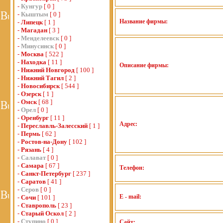
-
Кунгур
[ 0 ]
-
Кыштым
[ 0 ]
Название фирмы:
-
Липецк
[ 1 ]
-
Магадан
[ 3 ]
-
Менделеевск
[ 0 ]
-
Минусинск
[ 0 ]
-
Москва
[ 522 ]
-
Находка
[ 11 ]
Описание фирмы:
-
Нижний Новгород
[ 100 ]
-
Нижний Тагил
[ 2 ]
-
Новосибирск
[ 544 ]
-
Озерск
[ 1 ]
-
Омск
[ 68 ]
-
Орел
[ 0 ]
-
Оренбург
[ 11 ]
Адрес:
-
Переславль-Залесский
[ 1 ]
-
Пермь
[ 62 ]
-
Ростов-на-Дону
[ 102 ]
-
Рязань
[ 4 ]
-
Салават
[ 0 ]
-
Самара
[ 67 ]
Телефон:
-
Санкт-Петербург
[ 237 ]
-
Саратов
[ 41 ]
-
Серов
[ 0 ]
E - mail:
-
Сочи
[ 101 ]
-
Ставрополь
[ 23 ]
-
Старый Оскол
[ 2 ]
-
Ступино
[ 0 ]
Сайт: