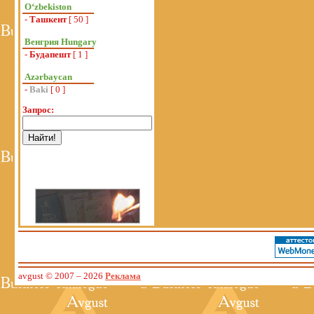
Oʻzbekiston
-
Ташкент
[ 50 ]
Венгрия Hungary
-
Будапешт
[ 1 ]
Azərbaycan
-
Baki
[ 0 ]
Запрос:
avgust © 2007
– 2026
Реклама