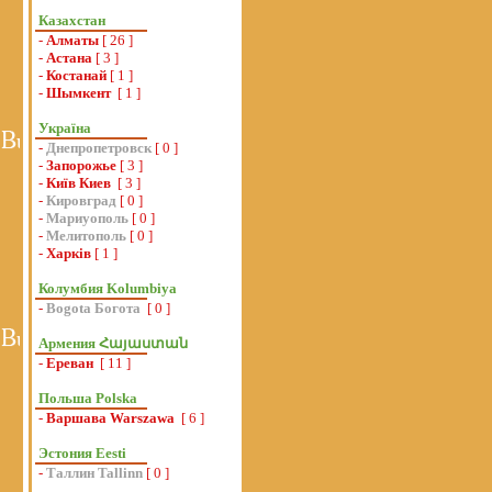
Казахстан
-
Алматы
[ 26 ]
-
Астана
[ 3 ]
-
Костанай
[ 1 ]
-
Шымкент
[ 1 ]
Україна
-
Днепропетровск
[ 0 ]
-
Запорожье
[ 3 ]
-
Київ Киев
[ 3 ]
-
Кировград
[ 0 ]
-
Мариуополь
[ 0 ]
-
Мелитополь
[ 0 ]
-
Харків
[ 1 ]
Колумбия Kolumbiya
-
Bogota Богота
[ 0 ]
Армения Հայաստան
-
Ереван
[ 11 ]
Польша Polska
-
Варшава Warszawa
[ 6 ]
Эстония Eesti
-
Таллин Tallinn
[ 0 ]