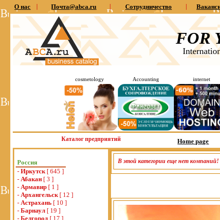
О нас
|
Почта@abca.ru
|
Сотрудничество
|
Ваканс
FOR 
Internatio
cosmetology
Accounting
internet
Каталог предприятий
Home page
В этой категории еще нет компаний!
Россия
-
Иркутск
[ 645 ]
-
Абакан
[ 3 ]
-
Армавир
[ 1 ]
-
Архангельск
[ 12 ]
-
Астрахань
[ 10 ]
-
Барнаул
[ 19 ]
-
Белгород
[ 17 ]