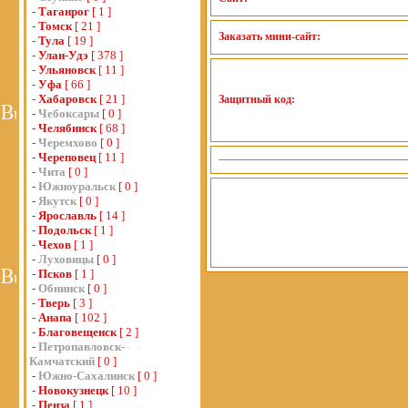
-
Таганрог
[ 1 ]
-
Томск
[ 21 ]
Заказать мини-сайт:
-
Тула
[ 19 ]
-
Улан-Удэ
[ 378 ]
-
Ульяновск
[ 11 ]
-
Уфа
[ 66 ]
-
Хабаровск
[ 21 ]
Защитный код:
-
Чебоксары
[ 0 ]
-
Челябинск
[ 68 ]
-
Черемхово
[ 0 ]
-
Череповец
[ 11 ]
-
Чита
[ 0 ]
-
Южноуральск
[ 0 ]
-
Якутск
[ 0 ]
-
Ярославль
[ 14 ]
-
Подольск
[ 1 ]
-
Чехов
[ 1 ]
-
Луховицы
[ 0 ]
-
Псков
[ 1 ]
-
Обнинск
[ 0 ]
-
Тверь
[ 3 ]
-
Анапа
[ 102 ]
-
Благовещенск
[ 2 ]
-
Петропавловск-
Камчатский
[ 0 ]
-
Южно-Сахалинск
[ 0 ]
-
Новокузнецк
[ 10 ]
-
Пенза
[ 1 ]