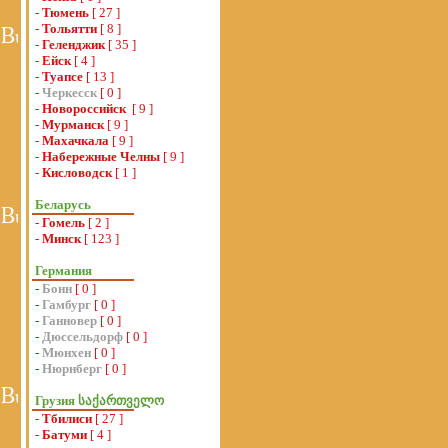
-
Тюмень
[ 27 ]
-
Тольятти
[ 8 ]
-
Геленджик
[ 35 ]
-
Ейск
[ 4 ]
-
Туапсе
[ 13 ]
-
Черкесск
[ 0 ]
-
Новороссийск
[ 9 ]
-
Мурманск
[ 9 ]
-
Махачкала
[ 9 ]
-
Набережные Челны
[ 9 ]
-
Кисловодск
[ 1 ]
Беларусь
-
Гомель
[ 2 ]
-
Минск
[ 123 ]
Германия
-
Бонн
[ 0 ]
-
Гамбург
[ 0 ]
-
Ганновер
[ 0 ]
-
Дюссельдорф
[ 0 ]
-
Мюнхен
[ 0 ]
-
Нюрнберг
[ 0 ]
Грузия საქართველო
-
Тбилиси
[ 27 ]
-
Батуми
[ 4 ]