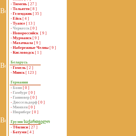
-
Тюмень
[ 27 ]
-
Тольятти
[ 8 ]
-
Геленджик
[ 35 ]
-
Ейск
[ 4 ]
-
Туапсе
[ 13 ]
-
Черкесск
[ 0 ]
-
Новороссийск
[ 9 ]
-
Мурманск
[ 9 ]
-
Махачкала
[ 9 ]
-
Набережные Челны
[ 9 ]
-
Кисловодск
[ 1 ]
Беларусь
-
Гомель
[ 2 ]
-
Минск
[ 123 ]
Германия
-
Бонн
[ 0 ]
-
Гамбург
[ 0 ]
-
Ганновер
[ 0 ]
-
Дюссельдорф
[ 0 ]
-
Мюнхен
[ 0 ]
-
Нюрнберг
[ 0 ]
Грузия საქართველო
-
Тбилиси
[ 27 ]
-
Батуми
[ 4 ]