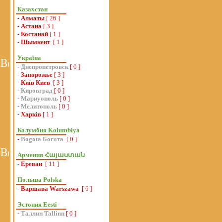
Казахстан
-
Алматы
[ 26 ]
-
Астана
[ 3 ]
-
Костанай
[ 1 ]
-
Шымкент
[ 1 ]
Україна
-
Днепропетровск
[ 0 ]
-
Запорожье
[ 3 ]
-
Київ Киев
[ 3 ]
-
Кировград
[ 0 ]
-
Мариуополь
[ 0 ]
-
Мелитополь
[ 0 ]
-
Харків
[ 1 ]
Колумбия Kolumbiya
-
Bogota Богота
[ 0 ]
Армения Հայաստան
-
Ереван
[ 11 ]
Польша Polska
-
Варшава Warszawa
[ 6 ]
Эстония Eesti
-
Таллин Tallinn
[ 0 ]