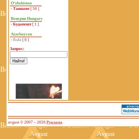
Oʻzbekiston
-
Ташкент
[ 50 ]
Венгрия Hungary
-
Будапешт
[ 1 ]
Azərbaycan
-
Baki
[ 0 ]
Запрос:
avgust © 2007
– 2026
Реклама