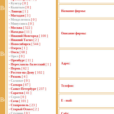
-
Кунгур
[ 0 ]
-
Кыштым
[ 0 ]
Название фирмы:
-
Липецк
[ 1 ]
-
Магадан
[ 3 ]
-
Менделеевск
[ 0 ]
-
Минусинск
[ 0 ]
-
Москва
[ 522 ]
-
Находка
[ 11 ]
Описание фирмы:
-
Нижний Новгород
[ 100 ]
-
Нижний Тагил
[ 2 ]
-
Новосибирск
[ 544 ]
-
Озерск
[ 1 ]
-
Омск
[ 68 ]
-
Орел
[ 0 ]
-
Оренбург
[ 11 ]
Адрес:
-
Переславль-Залесский
[ 1 ]
-
Пермь
[ 62 ]
-
Ростов-на-Дону
[ 102 ]
-
Рязань
[ 4 ]
-
Салават
[ 0 ]
-
Самара
[ 67 ]
Телефон:
-
Санкт-Петербург
[ 237 ]
-
Саратов
[ 41 ]
-
Серов
[ 0 ]
E - mail:
-
Сочи
[ 101 ]
-
Ставрополь
[ 23 ]
-
Старый Оскол
[ 2 ]
-
Ступино
[ 0 ]
Сайт: