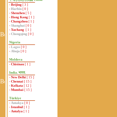
-
Beijing
[ 3 ]
-
Harbin
[ 0 ]
-
Shenzhen
[ 5 ]
-
Hong Kong
[ 1 ]
-
Changzhou
[ 1 ]
-
Shanghai
[ 0 ]
-
Xuchang
[ 1 ]
-
Chongqing
[ 0 ]
Nigeria
-
Lagos
[ 0 ]
-
Abuja
[ 0 ]
Moldova
-
Chisinau
[ 1 ]
India. भारत.
-
New Delhi
[ 15 ]
-
Chennai
[ 15 ]
-
Kolkata
[ 12 ]
-
Mumbai
[ 15 ]
Türkiye
-
Antakya
[ 0 ]
-
Istanbul
[ 1 ]
-
Antalya
[ 1 ]