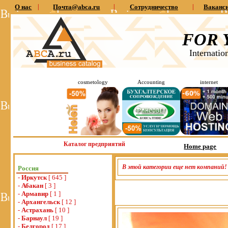
О нас
|
Почта@abca.ru
|
Сотрудничество
|
Ваканс
FOR 
Internatio
cosmetology
Accounting
internet
Каталог предприятий
Home page
В этой категории еще нет компаний!
Россия
-
Иркутск
[ 645 ]
-
Абакан
[ 3 ]
-
Армавир
[ 1 ]
-
Архангельск
[ 12 ]
-
Астрахань
[ 10 ]
-
Барнаул
[ 19 ]
-
Белгород
[ 17 ]