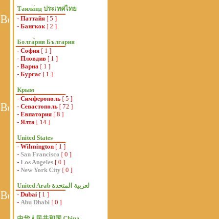
Таила́нд ประเทศไทย
-
Паттайя
[ 5 ]
-
Бангкок
[ 2 ]
Болга́рия България
-
София
[ 1 ]
-
Пловдив
[ 1 ]
-
Варна
[ 1 ]
-
Бургас
[ 1 ]
Крым
-
Симферополь
[ 5 ]
-
Севастополь
[ 72 ]
-
Евпатория
[ 8 ]
-
Ялта
[ 14 ]
United States
-
Wilmington
[ 1 ]
-
San Francisco
[ 0 ]
-
Los Angeles
[ 0 ]
-
New York City
[ 0 ]
-
Dubai
[ 1 ]
-
Abu Dhabi
[ 0 ]
中华人民共和国 China