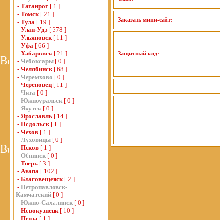
-
Таганрог
[ 1 ]
-
Томск
[ 21 ]
Заказать мини-сайт:
-
Тула
[ 19 ]
-
Улан-Удэ
[ 378 ]
-
Ульяновск
[ 11 ]
-
Уфа
[ 66 ]
-
Хабаровск
[ 21 ]
Защитный код:
-
Чебоксары
[ 0 ]
-
Челябинск
[ 68 ]
-
Черемхово
[ 0 ]
-
Череповец
[ 11 ]
-
Чита
[ 0 ]
-
Южноуральск
[ 0 ]
-
Якутск
[ 0 ]
-
Ярославль
[ 14 ]
-
Подольск
[ 1 ]
-
Чехов
[ 1 ]
-
Луховицы
[ 0 ]
-
Псков
[ 1 ]
-
Обнинск
[ 0 ]
-
Тверь
[ 3 ]
-
Анапа
[ 102 ]
-
Благовещенск
[ 2 ]
-
Петропавловск-
Камчатский
[ 0 ]
-
Южно-Сахалинск
[ 0 ]
-
Новокузнецк
[ 10 ]
-
Пенза
[ 1 ]