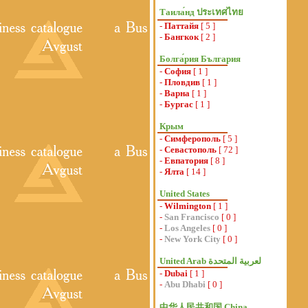
Таила́нд ประเทศไทย
-
Паттайя
[ 5 ]
-
Бангкок
[ 2 ]
Болга́рия България
-
София
[ 1 ]
-
Пловдив
[ 1 ]
-
Варна
[ 1 ]
-
Бургас
[ 1 ]
Крым
-
Симферополь
[ 5 ]
-
Севастополь
[ 72 ]
-
Евпатория
[ 8 ]
-
Ялта
[ 14 ]
United States
-
Wilmington
[ 1 ]
-
San Francisco
[ 0 ]
-
Los Angeles
[ 0 ]
-
New York City
[ 0 ]
-
Dubai
[ 1 ]
-
Abu Dhabi
[ 0 ]
中华人民共和国 China