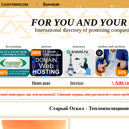
Сотрудничество
|
Вакансии
FOR YOU AND YOUR
International directory of promising compani
Accounting
internet
insurance
tenders and auctions
+ Add c
Home page
Services
 этой категории еще нет компаний! Станьте первым, кто расскажет о своем пре
Старый Оскол - Теплоизоляцион