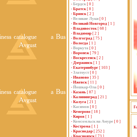
-
Бердск
[ 0 ]
-
Братск
[ 8 ]
-
Брянск
[ 2 ]
-
Великие Луки
[ 0 ]
-
Великий Новгород
[ 1 ]
-
Владивосток
[ 68 ]
-
Владимир
[ 2 ]
-
Волгоград
[ 75 ]
-
Вологда
[ 1 ]
-
Воркута
[ 0 ]
-
Воронеж
[ 79 ]
-
Воскресенск
[ 2 ]
-
Дзержинск
[ 1 ]
-
Екатеринбург
[ 103 ]
-
Златоуст
[ 0 ]
-
Иваново
[ 35 ]
-
Ижевск
[ 11 ]
-
Йошкар-Ола
[ 0 ]
-
Казань
[ 87 ]
-
Калининград
[ 21 ]
-
Калуга
[ 21 ]
-
Касимов
[ 0 ]
Г
-
Кемерово
[ 18 ]
-
Киров
[ 1 ]
-
Комсомльск на Амуре
[ 0 ]
-
Кострома
[ 1 ]
К
-
Краснодар
[ 252 ]
-
Красноярск
[ 73 ]