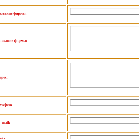
азвание фирмы:
писание фирмы:
дрес:
елефон:
- mail:
айт: