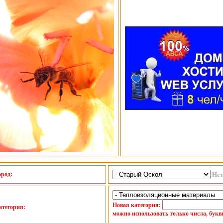
ород:
Нет
Новая категория:
атегория:
можно использовать только числа, букв