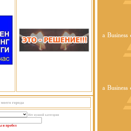
 моего города
Нет нужной категории
ы и пробел