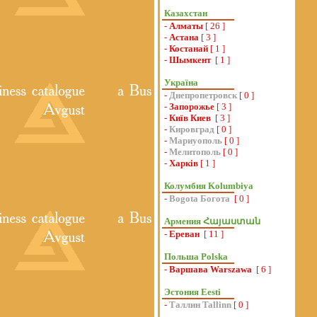
Казахстан
-
Алматы
[ 26 ]
-
Астана
[ 3 ]
-
Костанай
[ 1 ]
-
Шымкент
[ 1 ]
Україна
-
Днепропетровск
[ 0 ]
-
Запорожье
[ 3 ]
-
Київ Киев
[ 3 ]
-
Кировград
[ 0 ]
-
Мариуополь
[ 0 ]
-
Мелитополь
[ 0 ]
-
Харків
[ 1 ]
Колумбия Kolumbiya
-
Bogota Богота
[ 0 ]
Армения Հայաստան
-
Ереван
[ 11 ]
Польша Polska
-
Варшава Warszawa
[ 6 ]
Эстония Eesti
-
Таллин Tallinn
[ 0 ]