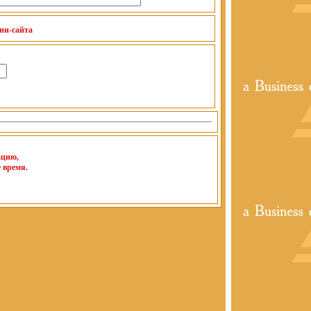
ини-сайта
ацию,
 время.