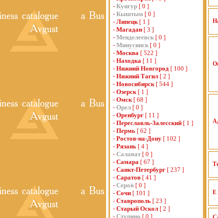
-
Кунгур
[ 0 ]
-
Кыштым
[ 0 ]
Н
-
Липецк
[ 1 ]
-
Магадан
[ 3 ]
-
Менделеевск
[ 0 ]
-
Минусинск
[ 0 ]
-
Москва
[ 522 ]
-
Находка
[ 11 ]
О
-
Нижний Новгород
[ 100 ]
-
Нижний Тагил
[ 2 ]
-
Новосибирск
[ 544 ]
-
Озерск
[ 1 ]
-
Омск
[ 68 ]
-
Орел
[ 0 ]
-
Оренбург
[ 11 ]
А
-
Переславль-Залесский
[ 1 ]
-
Пермь
[ 62 ]
-
Ростов-на-Дону
[ 102 ]
-
Рязань
[ 4 ]
-
Салават
[ 0 ]
-
Самара
[ 67 ]
Т
-
Санкт-Петербург
[ 237 ]
-
Саратов
[ 41 ]
-
Серов
[ 0 ]
E 
-
Сочи
[ 101 ]
-
Ставрополь
[ 23 ]
-
Старый Оскол
[ 2 ]
-
Ступино
[ 0 ]
С