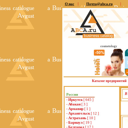
О нас
|
Почта@abca.ru
|
cosmetology
Каталог предприятий
В
Россия
-
Иркутск
[ 645 ]
-
Абакан
[ 3 ]
-
Армавир
[ 1 ]
-
Архангельск
[ 12 ]
-
Астрахань
[ 10 ]
-
Барнаул
[ 19 ]
-
Белгород
[ 17 ]