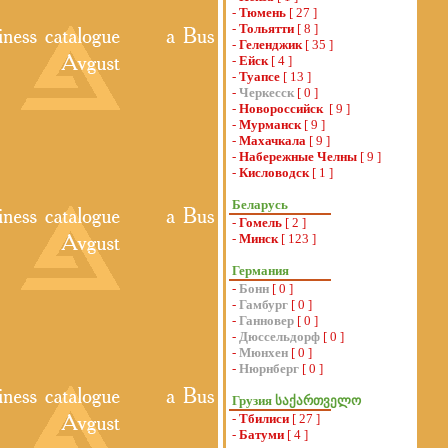
-
Тюмень
[ 27 ]
-
Тольятти
[ 8 ]
-
Геленджик
[ 35 ]
-
Ейск
[ 4 ]
-
Туапсе
[ 13 ]
-
Черкесск
[ 0 ]
-
Новороссийск
[ 9 ]
-
Мурманск
[ 9 ]
-
Махачкала
[ 9 ]
-
Набережные Челны
[ 9 ]
-
Кисловодск
[ 1 ]
Беларусь
-
Гомель
[ 2 ]
-
Минск
[ 123 ]
Германия
-
Бонн
[ 0 ]
-
Гамбург
[ 0 ]
-
Ганновер
[ 0 ]
-
Дюссельдорф
[ 0 ]
-
Мюнхен
[ 0 ]
-
Нюрнберг
[ 0 ]
Грузия საქართველო
-
Тбилиси
[ 27 ]
-
Батуми
[ 4 ]