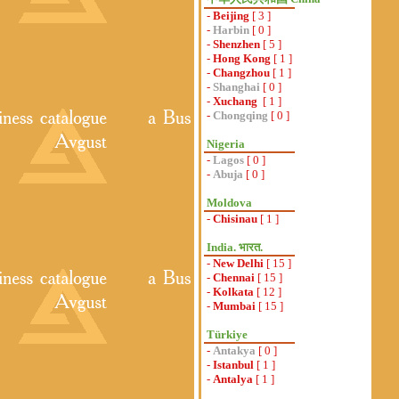
-
Beijing
[ 3 ]
-
Harbin
[ 0 ]
-
Shenzhen
[ 5 ]
-
Hong Kong
[ 1 ]
-
Changzhou
[ 1 ]
-
Shanghai
[ 0 ]
-
Xuchang
[ 1 ]
-
Chongqing
[ 0 ]
Nigeria
-
Lagos
[ 0 ]
-
Abuja
[ 0 ]
Moldova
-
Chisinau
[ 1 ]
India. भारत.
-
New Delhi
[ 15 ]
-
Chennai
[ 15 ]
-
Kolkata
[ 12 ]
-
Mumbai
[ 15 ]
Türkiye
-
Antakya
[ 0 ]
-
Istanbul
[ 1 ]
-
Antalya
[ 1 ]