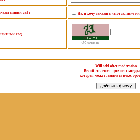
аказать мини-сайт:
Да, я хочу заказать изготовление м
ащитный код:
Обновить
Will add after moderation
Все объявления проходят модер
которая может занимать некоторое