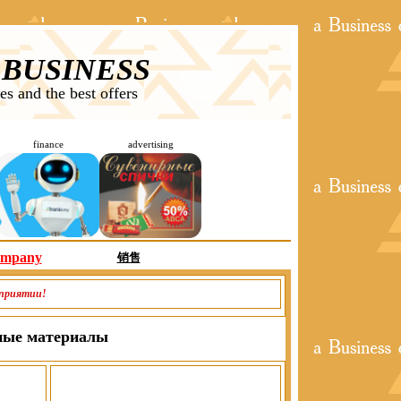
 BUSINESS
es and the best offers
finance
advertising
ompany
销售
дприятии!
ные материалы