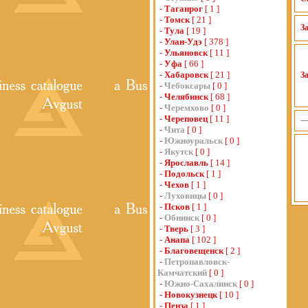
-
Таганрог
[ 1 ]
-
Томск
[ 21 ]
З
-
Тула
[ 19 ]
-
Улан-Удэ
[ 378 ]
-
Ульяновск
[ 11 ]
-
Уфа
[ 66 ]
-
Хабаровск
[ 21 ]
З
-
Чебоксары
[ 0 ]
-
Челябинск
[ 68 ]
-
Черемхово
[ 0 ]
-
Череповец
[ 11 ]
-
Чита
[ 0 ]
-
Южноуральск
[ 0 ]
-
Якутск
[ 0 ]
-
Ярославль
[ 14 ]
-
Подольск
[ 1 ]
-
Чехов
[ 1 ]
-
Луховицы
[ 0 ]
-
Псков
[ 1 ]
-
Обнинск
[ 0 ]
-
Тверь
[ 3 ]
-
Анапа
[ 102 ]
-
Благовещенск
[ 2 ]
-
Петропавловск-
Камчатский
[ 0 ]
-
Южно-Сахалинск
[ 0 ]
-
Новокузнецк
[ 10 ]
-
Пенза
[ 1 ]