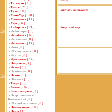
-
Таганрог
[ 1 ]
-
Томск
[ 21 ]
Заказать мини-сайт:
-
Тула
[ 19 ]
-
Улан-Удэ
[ 378 ]
-
Ульяновск
[ 11 ]
-
Уфа
[ 66 ]
-
Хабаровск
[ 21 ]
Защитный код:
-
Чебоксары
[ 0 ]
-
Челябинск
[ 68 ]
-
Черемхово
[ 0 ]
-
Череповец
[ 11 ]
-
Чита
[ 0 ]
-
Южноуральск
[ 0 ]
-
Якутск
[ 0 ]
-
Ярославль
[ 14 ]
-
Подольск
[ 1 ]
-
Чехов
[ 1 ]
-
Луховицы
[ 0 ]
-
Псков
[ 1 ]
-
Обнинск
[ 0 ]
-
Тверь
[ 3 ]
-
Анапа
[ 102 ]
-
Благовещенск
[ 2 ]
-
Петропавловск-
Камчатский
[ 0 ]
-
Южно-Сахалинск
[ 0 ]
-
Новокузнецк
[ 10 ]
-
Пенза
[ 1 ]