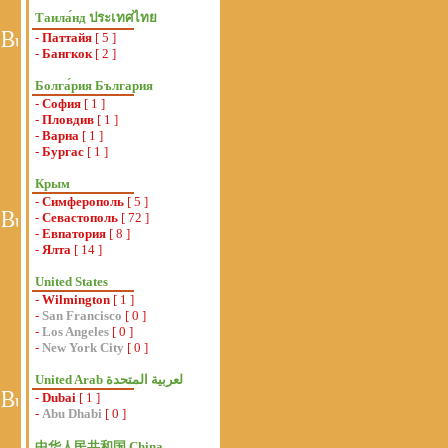
Таила́нд ประเทศไทย
-
Паттайя
[ 5 ]
-
Бангкок
[ 2 ]
Болга́рия България
-
София
[ 1 ]
-
Пловдив
[ 1 ]
-
Варна
[ 1 ]
-
Бургас
[ 1 ]
Крым
-
Симферополь
[ 5 ]
-
Севастополь
[ 72 ]
-
Евпатория
[ 8 ]
-
Ялта
[ 14 ]
United States
-
Wilmington
[ 1 ]
-
San Francisco
[ 0 ]
-
Los Angeles
[ 0 ]
-
New York City
[ 0 ]
-
Dubai
[ 1 ]
-
Abu Dhabi
[ 0 ]
中华人民共和国 China