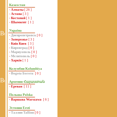
Казахстан
-
Алматы
[ 26 ]
-
Астана
[ 3 ]
-
Костанай
[ 1 ]
-
Шымкент
[ 1 ]
Україна
-
Днепропетровск
[ 0 ]
-
Запорожье
[ 3 ]
-
Київ Киев
[ 3 ]
-
Кировград
[ 0 ]
-
Мариуополь
[ 0 ]
-
Мелитополь
[ 0 ]
-
Харків
[ 1 ]
Колумбия Kolumbiya
-
Bogota Богота
[ 0 ]
Армения Հայաստան
-
Ереван
[ 11 ]
Польша Polska
-
Варшава Warszawa
[ 6 ]
Эстония Eesti
-
Таллин Tallinn
[ 0 ]