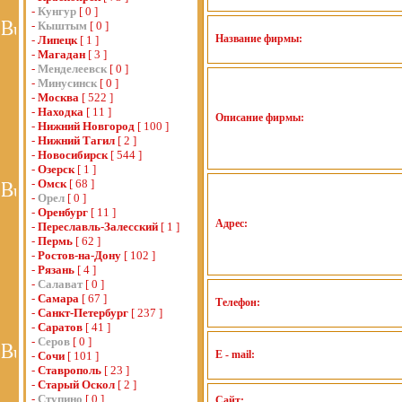
-
Кунгур
[ 0 ]
-
Кыштым
[ 0 ]
Название фирмы:
-
Липецк
[ 1 ]
-
Магадан
[ 3 ]
-
Менделеевск
[ 0 ]
-
Минусинск
[ 0 ]
-
Москва
[ 522 ]
-
Находка
[ 11 ]
Описание фирмы:
-
Нижний Новгород
[ 100 ]
-
Нижний Тагил
[ 2 ]
-
Новосибирск
[ 544 ]
-
Озерск
[ 1 ]
-
Омск
[ 68 ]
-
Орел
[ 0 ]
-
Оренбург
[ 11 ]
Адрес:
-
Переславль-Залесский
[ 1 ]
-
Пермь
[ 62 ]
-
Ростов-на-Дону
[ 102 ]
-
Рязань
[ 4 ]
-
Салават
[ 0 ]
-
Самара
[ 67 ]
Телефон:
-
Санкт-Петербург
[ 237 ]
-
Саратов
[ 41 ]
-
Серов
[ 0 ]
E - mail:
-
Сочи
[ 101 ]
-
Ставрополь
[ 23 ]
-
Старый Оскол
[ 2 ]
-
Ступино
[ 0 ]
Сайт: