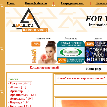
О нас
|
Почта@abca.ru
|
Сотрудничество
|
Ваканс
FOR 
Internatio
cosmetology
Accounting
internet
Каталог предприятий
Home page
В этой категории еще нет компаний!
Россия
-
Иркутск
[ 645 ]
-
Абакан
[ 3 ]
-
Армавир
[ 1 ]
-
Архангельск
[ 12 ]
-
Астрахань
[ 10 ]
-
Барнаул
[ 19 ]
-
Белгород
[ 17 ]