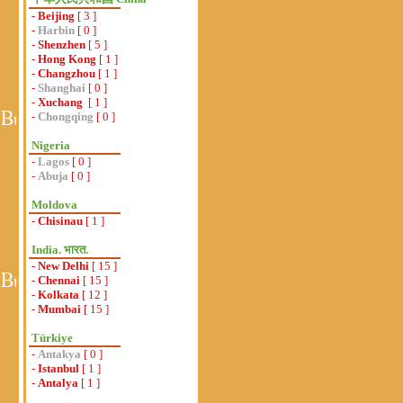
-
Beijing
[ 3 ]
-
Harbin
[ 0 ]
-
Shenzhen
[ 5 ]
-
Hong Kong
[ 1 ]
-
Changzhou
[ 1 ]
-
Shanghai
[ 0 ]
-
Xuchang
[ 1 ]
-
Chongqing
[ 0 ]
Nigeria
-
Lagos
[ 0 ]
-
Abuja
[ 0 ]
Moldova
-
Chisinau
[ 1 ]
India. भारत.
-
New Delhi
[ 15 ]
-
Chennai
[ 15 ]
-
Kolkata
[ 12 ]
-
Mumbai
[ 15 ]
Türkiye
-
Antakya
[ 0 ]
-
Istanbul
[ 1 ]
-
Antalya
[ 1 ]