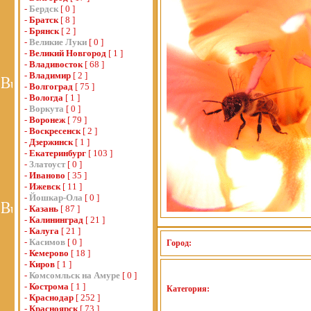
-
Бердск
[ 0 ]
-
Братск
[ 8 ]
-
Брянск
[ 2 ]
-
Великие Луки
[ 0 ]
-
Великий Новгород
[ 1 ]
-
Владивосток
[ 68 ]
-
Владимир
[ 2 ]
-
Волгоград
[ 75 ]
-
Вологда
[ 1 ]
-
Воркута
[ 0 ]
-
Воронеж
[ 79 ]
-
Воскресенск
[ 2 ]
-
Дзержинск
[ 1 ]
-
Екатеринбург
[ 103 ]
-
Златоуст
[ 0 ]
-
Иваново
[ 35 ]
-
Ижевск
[ 11 ]
-
Йошкар-Ола
[ 0 ]
-
Казань
[ 87 ]
-
Калининград
[ 21 ]
-
Калуга
[ 21 ]
-
Касимов
[ 0 ]
Город:
-
Кемерово
[ 18 ]
-
Киров
[ 1 ]
-
Комсомльск на Амуре
[ 0 ]
-
Кострома
[ 1 ]
Категория:
-
Краснодар
[ 252 ]
-
Красноярск
[ 73 ]