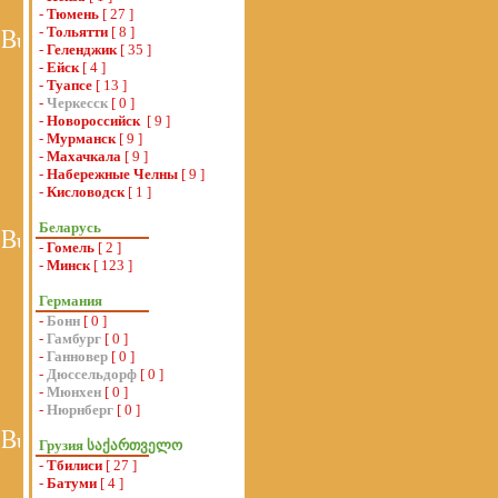
-
Тюмень
[ 27 ]
-
Тольятти
[ 8 ]
-
Геленджик
[ 35 ]
-
Ейск
[ 4 ]
-
Туапсе
[ 13 ]
-
Черкесск
[ 0 ]
-
Новороссийск
[ 9 ]
-
Мурманск
[ 9 ]
-
Махачкала
[ 9 ]
-
Набережные Челны
[ 9 ]
-
Кисловодск
[ 1 ]
Беларусь
-
Гомель
[ 2 ]
-
Минск
[ 123 ]
Германия
-
Бонн
[ 0 ]
-
Гамбург
[ 0 ]
-
Ганновер
[ 0 ]
-
Дюссельдорф
[ 0 ]
-
Мюнхен
[ 0 ]
-
Нюрнберг
[ 0 ]
Грузия საქართველო
-
Тбилиси
[ 27 ]
-
Батуми
[ 4 ]