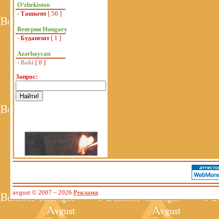
Oʻzbekiston
-
Ташкент
[ 50 ]
Венгрия Hungary
-
Будапешт
[ 1 ]
Azərbaycan
-
Baki
[ 0 ]
Запрос:
avgust © 2007
– 2026
Реклама